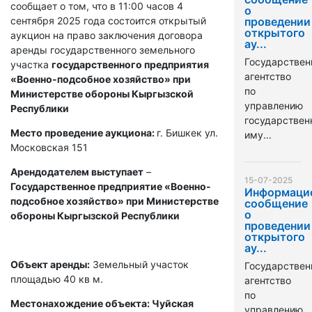
сообщает о том, что в 11:00 часов 4
о
сентября 2025 года состоится открытый
проведении
открытого
аукцион на право заключения договора
ау...
аренды государственного земельного
Государствен
участка
государственного предприятия
агентство
«Военно-подсобное хозяйство» при
по
Министерстве обороны Кыргызской
управлению
Республики
государстве
Место проведение аукциона:
г. Бишкек ул.
иму...
Московская 151
Арендодателем выступает
–
15-07-2025
Государственное предприятие «Военно-
Информаци
подсобное хозяйство» при Министерстве
сообщение
о
обороны Кыргызской Республики
проведении
открытого
ау...
Объект аренды:
Земельный участок
Государствен
площадью 40 кв м.
агентство
по
Местонахождение объекта: Чуйская
управлению