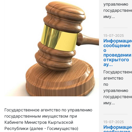
управлению
государстве
иму...
15-07-2025
Информаци
сообщение
о
проведении
открытого
ау...
Государствен
агентство
по
управлению
государстве
иму...
Государственное агентство по управлению
государственным имуществом при
Кабинете Министров Кыргызской
15-07-2025
Информаци
Республики (далее - Госимущество)
сообщение