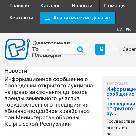
Главная
Каталог
Новости
Помощь
Контакты
Аналитические данные
KG
EN
Электронная
Торговая
Войти
Заре
Площадка
Новости
Информационное сообщение о
15-07-2025
проведении открытого аукциона
Информаци
на право заключения договора
сообщение
аренды земельного участка
о
проведении
государственного предприятия
открытого
«Военно-подсобное хозяйство»
ау...
при Министерстве обороны
Государствен
Кыргызской Республики
агентство
по