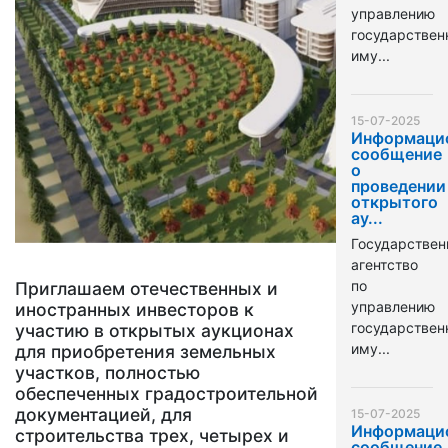
управлению
государстве
иму...
15-07-2025
Информаци
сообщение
о
проведении
открытого
ау...
Государствен
агентство
по
Приглашаем отечественных и
управлению
иностранных инвесторов к
государстве
участию в открытых аукционах
иму...
для приобретения земельных
участков, полностью
обеспеченных градостроительной
документацией, для
15-07-2025
Информаци
строительства трех, четырех и
сообщение