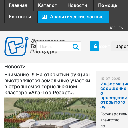
Главная
Каталог
Новости
Помощь
Контакты
Аналитические данные
KG
EN
Электронная
Торговая
Войти
Заре
Площадка
Новости
Внимание !!! На открытый аукцион
15-07-2025
выставляются земельные участки
Информаци
в строящемся горнолыжном
сообщение
кластере «Ала-Тоо Резорт».
о
проведении
открытого
ау...
Государствен
агентство
по