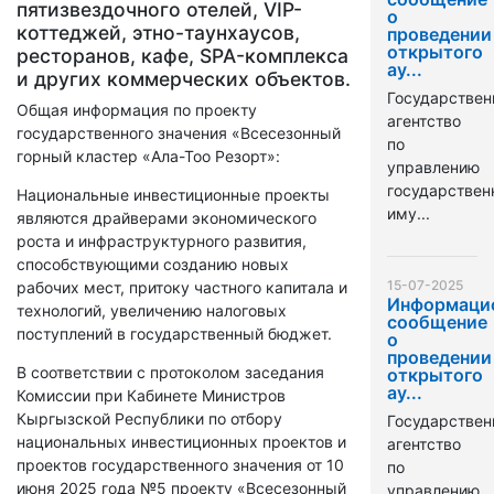
пятизвездочного отелей, VIP-
о
коттеджей, этно-таунхаусов,
проведении
открытого
ресторанов, кафе, SPA-комплекса
ау...
и других коммерческих объектов.
Государствен
Общая информация по проекту
агентство
государственного значения «Всесезонный
по
горный кластер «Ала-Тоо Резорт»:
управлению
государстве
Национальные инвестиционные проекты
иму...
являются драйверами экономического
роста и инфраструктурного развития,
способствующими созданию новых
15-07-2025
рабочих мест, притоку частного капитала и
Информаци
технологий, увеличению налоговых
сообщение
поступлений в государственный бюджет.
о
проведении
В соответствии с протоколом заседания
открытого
ау...
Комиссии при Кабинете Министров
Кыргызской Республики по отбору
Государствен
национальных инвестиционных проектов и
агентство
проектов государственного значения от 10
по
июня 2025 года №5 проекту «Всесезонный
управлению