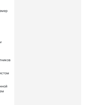
азмер
м
стников
нистом
онной
лем