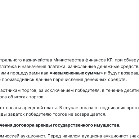
нтрального казначейства Министерства финансов КР, при обнар
платежа и назначения платежа, зачисленные денежные средств
скими процедурами как
«невыясненные суммы»
и будут возвра
е производились данные перечисления денежных средств.
астникам торгов, за исключением победителя, в течение десяти
ла об итогах торгов.
ет оплаты арендной платы. В случае отказа от подписания прот
енды задаток победителю торгов не возвращается.
ючения договора аренды государственного имущества
.
омиссией аукционист. Перед началом аукциона аукционист зна