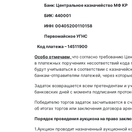
Банк: Центральное казначейство МФ КР
БИК: 440001
ИНН: 00405200110158
Первомайское УГНС
Код платежа – 14511900
Особо отмечаем,
что согласно требованию Це
в платежных поручениях несоответствий кода 
будут учитываться в соответствии с казначей
банкам-отправителям платежей, через которы
Задаток возвращается всем претендентам и уч
банковских дней с момента подписания протоко
Победителю торгов задаток засчитывается в сч
об итогах торгов или заключения договора ар
Порядок проведения аукциона на право закл
1.Аукцион проводит назначенный аукционной к