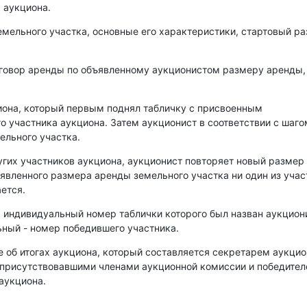
 аукциона.
емельного участка, основные его характеристики, стартовый р
оговор аренды по объявленному аукционистом размеру аренды,
иона, который первым поднял табличку с присвоенным
о участника аукциона. Затем аукционист в соответствии с шаго
ельного участка.
угих участников аукциона, аукционист повторяет новый размер
аявленного размера аренды земельного участка ни один из уча
ется.
, индивидуальный номер таблички которого был назван аукцио
ный - номер победившего участника.
е об итогах аукциона, который составляется секретарем аукци
 присутствовавшими членами аукционной комиссии и победите
аукциона.