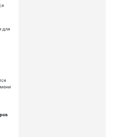
ся
и для
тся
имени
тров