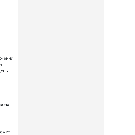
ужении
а
щены
окола
комит