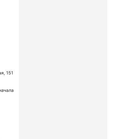
я, 151
начала
в