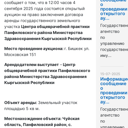
сообщает о том, что в 12:00 часов 4
о
сентября 2025 года состоится открытый
проведении
открытого
аукцион на право заключения договора
ау...
аренды государственного земельного
Государствен
участка
Центра общеврачебной практики
агентство
Панфиловского района Министерства
по
Здравоохранения Кыргызской Республики
управлению
Место проведение аукциона:
г. Бишкек ул.
государстве
Московская 151
иму...
Арендодателем выступает
–
Центр
общеврачебной практики Панфиловского
15-07-2025
района Министерства Здравоохранения
Информаци
Кыргызской Республики
сообщение
о
проведении
открытого
ау...
Объект аренды:
Земельный участок
площадью 5 кв м.
Государствен
агентство
Местонахождение объекта: Чуйская
по
область, Панфиловский район, с.
управлению