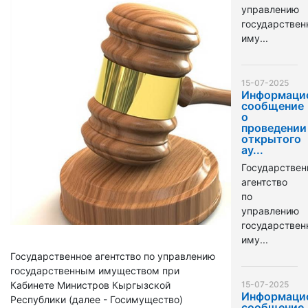
управлению
государстве
иму...
15-07-2025
Информаци
сообщение
о
проведении
открытого
ау...
Государствен
агентство
по
управлению
государстве
иму...
Государственное агентство по управлению
государственным имуществом при
Кабинете Министров Кыргызской
15-07-2025
Информаци
Республики (далее - Госимущество)
сообщение