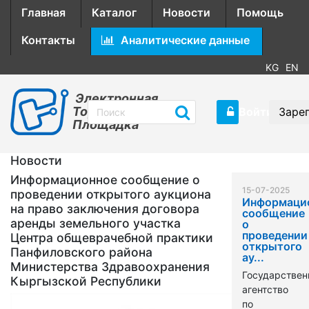
Главная
Каталог
Новости
Помощь
Контакты
Аналитические данные
KG
EN
Электронная
Торговая
Войти
Заре
Площадка
Новости
Информационное сообщение о
15-07-2025
проведении открытого аукциона
Информаци
на право заключения договора
сообщение
аренды земельного участка
о
проведении
Центра общеврачебной практики
открытого
Панфиловского района
ау...
Министерства Здравоохранения
Государствен
Кыргызской Республики
агентство
по