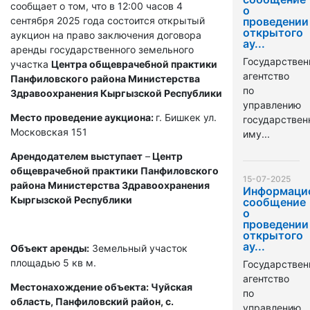
сообщает о том, что в 12:00 часов 4
о
сентября 2025 года состоится открытый
проведении
открытого
аукцион на право заключения договора
ау...
аренды государственного земельного
Государствен
участка
Центра общеврачебной практики
агентство
Панфиловского района Министерства
по
Здравоохранения Кыргызской Республики
управлению
Место проведение аукциона:
г. Бишкек ул.
государстве
Московская 151
иму...
Арендодателем выступает
–
Центр
общеврачебной практики Панфиловского
15-07-2025
района Министерства Здравоохранения
Информаци
Кыргызской Республики
сообщение
о
проведении
открытого
ау...
Объект аренды:
Земельный участок
площадью 5 кв м.
Государствен
агентство
Местонахождение объекта: Чуйская
по
область, Панфиловский район, с.
управлению