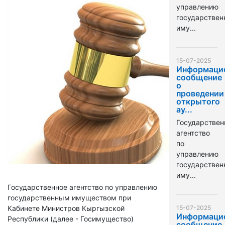
управлению
государстве
иму...
15-07-2025
Информаци
сообщение
о
проведении
открытого
ау...
Государствен
агентство
по
управлению
государстве
иму...
Государственное агентство по управлению
государственным имуществом при
Кабинете Министров Кыргызской
15-07-2025
Информаци
Республики (далее - Госимущество)
сообщение