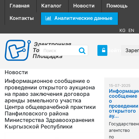
Главная
Каталог
Новости
Помощь
Контакты
Аналитические данные
KG
EN
Электронная
Торговая
Войти
Заре
Площадка
Новости
Информационное сообщение о
15-07-2025
проведении открытого аукциона
Информаци
на право заключения договора
сообщение
аренды земельного участка
о
проведении
Центра общеврачебной практики
открытого
Панфиловского района
ау...
Министерства Здравоохранения
Государствен
Кыргызской Республики
агентство
по