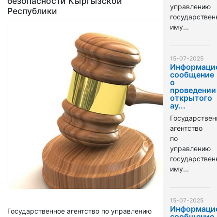
безопасности Кыргызской
управлению
Республики
государстве
иму...
15-07-2025
Информаци
сообщение
о
проведении
открытого
ау...
Государствен
агентство
по
управлению
государстве
иму...
15-07-2025
Информаци
Государственное агентство по управлению
сообщение