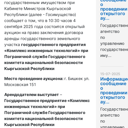
государственным имуществом при
о
Кабинете Министров Кыргызской
проведении
открытого
Республики (далее - Госимущество)
ау...
сообщает о том, что в 10:30 часов 4
Государствен
сентября 2025 года состоится открытый
агентство
аукцион на право заключения договора
по
аренды государственного земельного
управлению
участка
государственного предприятия
государстве
«Комплекс инженерных технологий» при
иму...
Пограничной службе Государственного
комитета национальной безопасности
Кыргызской Республики
15-07-2025
Место проведение аукциона:
г. Бишкек ул.
Информаци
сообщение
Московская 151
о
проведении
Арендодателем выступает
–
открытого
Государственное предприятие «Комплекс
ау...
инженерных технологий» при
Государствен
Пограничной службе Государственного
агентство
комитета национальной безопасности
по
Кыргызской Республики
управлению