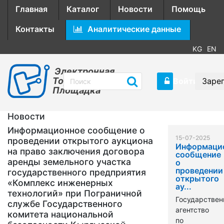
Главная
Каталог
Новости
Помощь
Контакты
Аналитические данные
KG
EN
Электронная
Торговая
Войти
Заре
Площадка
Новости
Информационное сообщение о
15-07-2025
проведении открытого аукциона
Информаци
на право заключения договора
сообщение
аренды земельного участка
о
проведении
государственного предприятия
открытого
«Комплекс инженерных
ау...
технологий» при Пограничной
Государствен
службе Государственного
агентство
комитета национальной
по