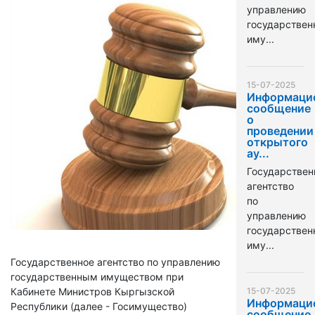
управлению
государстве
иму...
15-07-2025
Информаци
сообщение
о
проведении
открытого
ау...
Государствен
агентство
по
управлению
государстве
иму...
Государственное агентство по управлению
государственным имуществом при
Кабинете Министров Кыргызской
15-07-2025
Информаци
Республики (далее - Госимущество)
сообщение