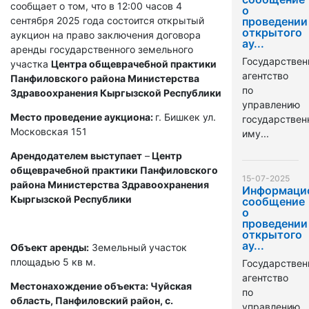
сообщает о том, что в 12:00 часов 4
о
сентября 2025 года состоится открытый
проведении
открытого
аукцион на право заключения договора
ау...
аренды государственного земельного
Государствен
участка
Центра общеврачебной практики
агентство
Панфиловского района Министерства
по
Здравоохранения Кыргызской Республики
управлению
Место проведение аукциона:
г. Бишкек ул.
государстве
Московская 151
иму...
Арендодателем выступает
–
Центр
общеврачебной практики Панфиловского
15-07-2025
района Министерства Здравоохранения
Информаци
Кыргызской Республики
сообщение
о
проведении
открытого
ау...
Объект аренды:
Земельный участок
площадью 5 кв м.
Государствен
агентство
Местонахождение объекта: Чуйская
по
область, Панфиловский район, с.
управлению