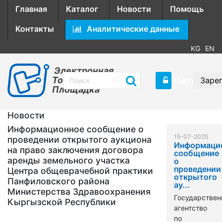
Главная
Каталог
Новости
Помощь
Контакты
Аналитические данные
KG
EN
Электронная
Торговая
Войти
Заре
Площадка
Новости
Информационное сообщение о
15-07-2025
проведении открытого аукциона
Информаци
на право заключения договора
сообщение
аренды земельного участка
о
проведении
Центра общеврачебной практики
открытого
Панфиловского района
ау...
Министерства Здравоохранения
Государствен
Кыргызской Республики
агентство
по