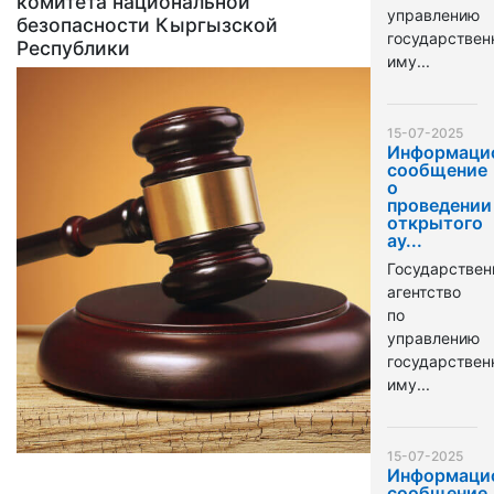
комитета национальной
управлению
безопасности Кыргызской
государстве
Республики
иму...
15-07-2025
Информаци
сообщение
о
проведении
открытого
ау...
Государствен
агентство
по
управлению
государстве
иму...
15-07-2025
Информаци
сообщение