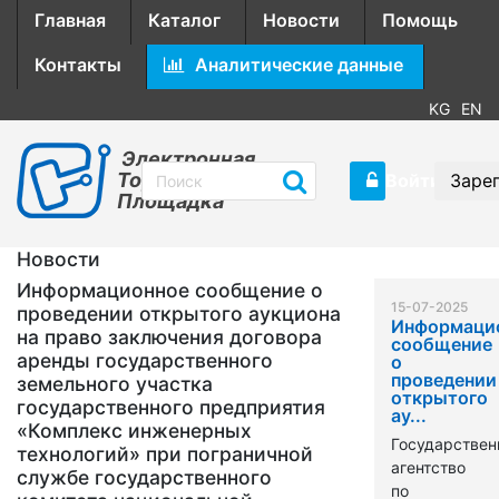
Главная
Каталог
Новости
Помощь
Контакты
Аналитические данные
KG
EN
Электронная
Торговая
Войти
Заре
Площадка
Новости
Информационное сообщение о
15-07-2025
проведении открытого аукциона
Информаци
на право заключения договора
сообщение
аренды государственного
о
проведении
земельного участка
открытого
государственного предприятия
ау...
«Комплекс инженерных
Государствен
технологий» при пограничной
агентство
службе государственного
по