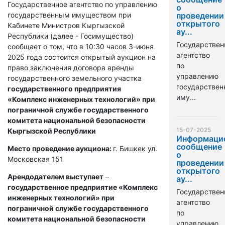
Государственное агентство по управлению
о
государственным имуществом при
проведении
открытого
Кабинете Министров Кыргызской
ау...
Республики (далее - Госимущество)
Государствен
сообщает о том, что в 10:30 часов 3-июня
агентство
2025 года состоится открытый аукцион на
по
право заключения договора аренды
управлению
государственного земельного участка
государстве
государственного предприятия
иму...
«Комплекс инженерных технологий» при
пограничной службе государственного
комитета национальной безопасности
15-07-2025
Кыргызской Республики
Информаци
сообщение
Место проведение аукциона:
г. Бишкек ул.
о
Московская 151
проведении
открытого
Арендодателем выступает
–
ау...
государственное предприятие «Комплекс
Государствен
инженерных технологий» при
агентство
пограничной службе государственного
по
комитета национальной безопасности
управлению