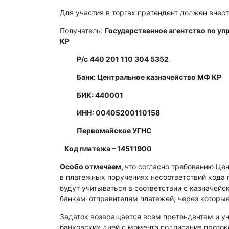
Для участия в торгах претендент должен внест
Получатель:
Государственное агентство по у
КР
Р/с
440 201 110 304 5352
Банк: Центральное казначейство МФ КР
БИК: 440001
ИНН: 00405200110158
Первомайское УГНС
Код платежа – 14511900
Особо отмечаем,
что согласно требованию Це
в платежных поручениях несоответствий кода 
будут учитываться в соответствии с казначей
банкам-отправителям платежей, через которы
Задаток возвращается всем претендентам и уч
банковских дней с момента подписания протоко