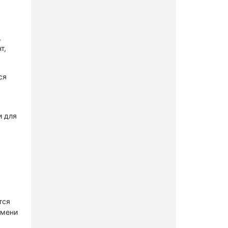
,
т,
ся
и для
тся
имени