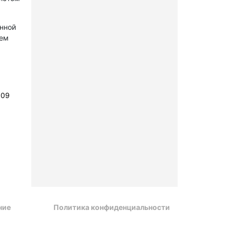
онной
лем
109
ние
Политика конфиденциальности