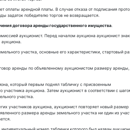
ет оплаты арендной платы. В случае отказа от подписания прот
енды задаток победителю торгов не возвращается.
ючения договора аренды государственного имущества
.
омиссией аукционист. Перед началом аукциона аукционист зна
 аукциона.
емельного участка, основные его характеристики, стартовый р
оговор аренды по объявленному аукционистом размеру аренды,
иона, который первым поднял табличку с присвоенным
о участника аукциона. Затем аукционист в соответствии с шаго
ельного участка.
угих участников аукциона, аукционист повторяет новый размер
аявленного размера аренды земельного участка ни один из уча
ется.
, индивидуальный номер таблички которого был назван аукцио