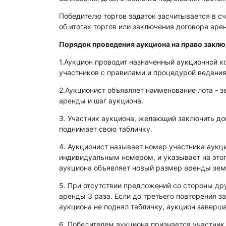
Победителю торгов задаток засчитывается в сч
об итогах торгов или заключения договора ар
Порядок проведения аукциона на право закл
1.Аукцион проводит назначенный аукционной к
участников с правилами и процедурой ведения
2.Аукционист объявляет наименование лота - з
аренды и шаг аукциона.
3. Участник аукциона, желающий заключить д
поднимает свою табличку.
4. Аукционист называет номер участника аукц
индивидуальным номером, и указывает на этог
аукциона объявляет новый размер аренды зем
5. При отсутствии предложений со стороны др
аренды 3 раза. Если до третьего повторения з
аукциона не поднял табличку, аукцион заверша
6. Победителем аукциона признается участник