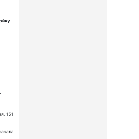
мойку
.
я, 151
начала