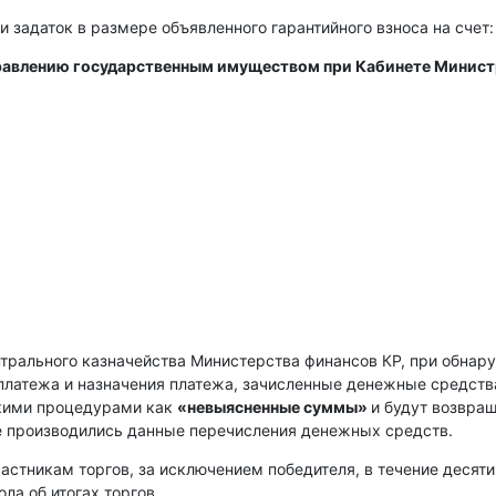
и задаток в размере объявленного гарантийного взноса на счет:
правлению государственным имуществом при Кабинете Минис
нтрального казначейства Министерства финансов КР, при обнар
платежа и назначения платежа, зачисленные денежные средств
скими процедурами как
«невыясненные суммы»
и будут возвра
е производились данные перечисления денежных средств.
астникам торгов, за исключением победителя, в течение десяти
ла об итогах торгов.