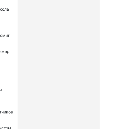
окола
комит
азмер
м
стников
нистом