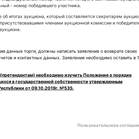
ный - номер победившего участника.
е об итогах аукциона, который составляется секретарем аукци
 присутствовавшими членами аукционной комиссии и победите
аукциона.
е данные торги, должны написать заявление о возврате своих
счетов и контактных данных. Заявление необходимо оставить в 
 (претендентам) необходимо изучить Положение о порядке
щихся в государственной собственности утвержденным
еспублики от 09.10.2019г. №535.
Пользовательское соглаше