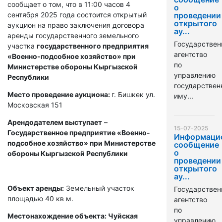
сообщает о том, что в 11:00 часов 4
о
сентября 2025 года состоится открытый
проведении
открытого
аукцион на право заключения договора
ау...
аренды государственного земельного
Государствен
участка
государственного предприятия
агентство
«Военно-подсобное хозяйство» при
по
Министерстве обороны Кыргызской
управлению
Республики
государстве
Место проведение аукциона:
г. Бишкек ул.
иму...
Московская 151
Арендодателем выступает
–
15-07-2025
Государственное предприятие «Военно-
Информаци
подсобное хозяйство» при Министерстве
сообщение
о
обороны Кыргызской Республики
проведении
открытого
ау...
Объект аренды:
Земельный участок
Государствен
площадью 40 кв м.
агентство
по
Местонахождение объекта: Чуйская
управлению