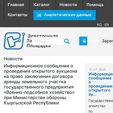
Главная
Каталог
Новости
Помощь
Контакты
Аналитические данные
KG
EN
Электронная
Торговая
Войти
Заре
Площадка
Новости
Информационное сообщение о
15-07-2025
проведении открытого аукциона
Информаци
на право заключения договора
сообщение
аренды земельного участка
о
проведении
государственного предприятия
открытого
«Военно-подсобное хозяйство»
ау...
при Министерстве обороны
Государствен
Кыргызской Республики
агентство
по