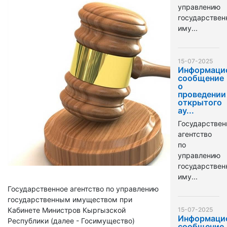
управлению
государстве
иму...
15-07-2025
Информаци
сообщение
о
проведении
открытого
ау...
Государствен
агентство
по
управлению
государстве
иму...
Государственное агентство по управлению
государственным имуществом при
Кабинете Министров Кыргызской
15-07-2025
Информаци
Республики (далее - Госимущество)
сообщение