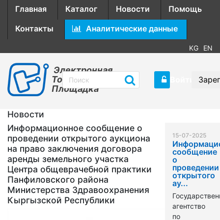
Главная
Каталог
Новости
Помощь
Контакты
Аналитические данные
KG
EN
Электронная
Торговая
Войти
Заре
Площадка
Новости
Информационное сообщение о
15-07-2025
проведении открытого аукциона
Информаци
на право заключения договора
сообщение
аренды земельного участка
о
проведении
Центра общеврачебной практики
открытого
Панфиловского района
ау...
Министерства Здравоохранения
Государствен
Кыргызской Республики
агентство
по