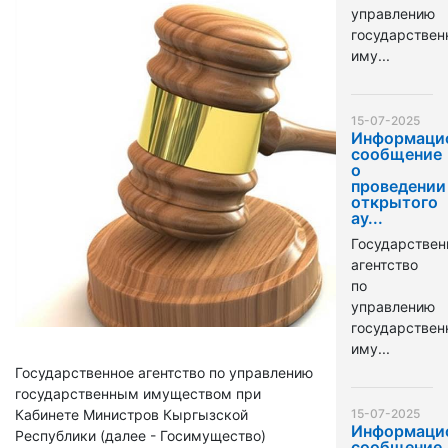
управлению
государстве
иму...
15-07-2025
Информаци
сообщение
о
проведении
открытого
ау...
Государствен
агентство
по
управлению
государстве
иму...
Государственное агентство по управлению
государственным имуществом при
Кабинете Министров Кыргызской
15-07-2025
Информаци
Республики (далее - Госимущество)
сообщение