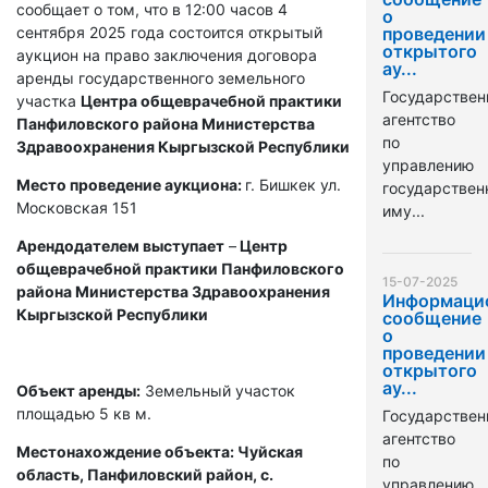
сообщает о том, что в 12:00 часов 4
о
сентября 2025 года состоится открытый
проведении
открытого
аукцион на право заключения договора
ау...
аренды государственного земельного
Государствен
участка
Центра общеврачебной практики
агентство
Панфиловского района Министерства
по
Здравоохранения Кыргызской Республики
управлению
Место проведение аукциона:
г. Бишкек ул.
государстве
Московская 151
иму...
Арендодателем выступает
–
Центр
общеврачебной практики Панфиловского
15-07-2025
района Министерства Здравоохранения
Информаци
Кыргызской Республики
сообщение
о
проведении
открытого
ау...
Объект аренды:
Земельный участок
площадью 5 кв м.
Государствен
агентство
Местонахождение объекта: Чуйская
по
область, Панфиловский район, с.
управлению