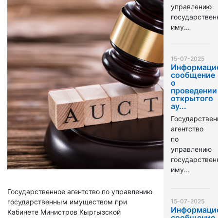
управлению
государстве
иму...
15-07-2025
Информаци
сообщение
о
проведении
открытого
ау...
Государствен
агентство
по
управлению
государстве
иму...
Государственное агентство по управлению
государственным имуществом при
15-07-2025
Информаци
Кабинете Министров Кыргызской
сообщение