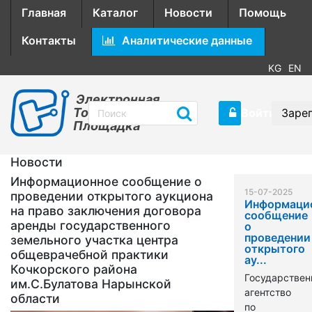
Главная
Каталог
Новости
Помощь
Контакты
Аналитические данные
KG
EN
Электронная
Торговая
Войти
Заре
Площадка
Новости
Информационное сообщение о
15-07-2025
проведении открытого аукциона
Информаци
на право заключения договора
сообщение
аренды государственного
о
проведении
земельного участка центра
открытого
общеврачебной практики
ау...
Кочкорского района
Государствен
им.С.Булатова Нарынской
агентство
области
по