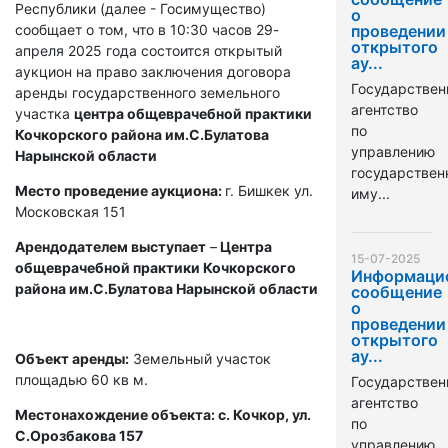
Республики (далее - Госимущество)
о
сообщает о том, что в 10:30 часов 29-
проведении
открытого
апреля 2025 года состоится открытый
ау...
аукцион на право заключения договора
Государствен
аренды государственного земельного
агентство
участка
центра общеврачебной практики
по
Кочкорского района им.С.Булатова
управлению
Нарынской области
государстве
Место проведение аукциона:
г. Бишкек ул.
иму...
Московская 151
Арендодателем выступает
–
Центра
15-07-2025
общеврачебной практики Кочкорского
Информаци
района им.С.Булатова Нарынской области
сообщение
о
проведении
открытого
ау...
Объект аренды:
Земельный участок
площадью 60 кв м.
Государствен
агентство
Местонахождение объекта: с. Кочкор, ул.
по
С.Орозбакова 157
управлению