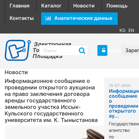
Главная
Каталог
Новости
Помощь
Контакты
Аналитические данные
KG
EN
Электронная
Торговая
Войти
Заре
Площадка
Новости
Информационное сообщение о
15-07-2025
проведении открытого аукциона
Информаци
на право заключения договора
сообщение
аренды государственного
о
проведении
земельного участка Иссык-
открытого
Кульского государственного
ау...
университета им. К. Тыныстанова
Государствен
агентство
по