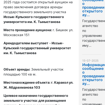
2025 года состоится открытый аукцион на
о
право заключения договора аренды
проведении
открытого
государственного земельного участка
ау...
Иссык-Кульского государственного
Государствен
университета им. К. Тыныстанова
агентство
Место проведение аукциона:
г. Бишкек ул.
по
Московская 151
управлению
государстве
Арендодателем выступает
–
Иссык-
иму...
Кульский государственный университет
им. К. Тыныстанова
15-07-2025
Информаци
сообщение
Объект аренды:
Земельный участок
о
площадью 100 кв м.
проведении
открытого
Местонахождение объекта: г. Каракол ул.
ау...
Ж. Абдрахманова 103
Государствен
агентство
Целевое назначение государственного
по
земельного участка: для размещения
управлению