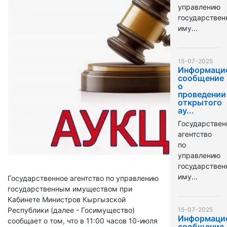
управлению
государстве
иму...
15-07-2025
Информаци
сообщение
о
проведении
открытого
ау...
Государствен
агентство
по
управлению
государстве
иму...
Государственное агентство по управлению
государственным имуществом при
Кабинете Министров Кыргызской
Республики (далее - Госимущество)
15-07-2025
Информаци
сообщает о том, что в 11:00 часов 10-июля
сообщение