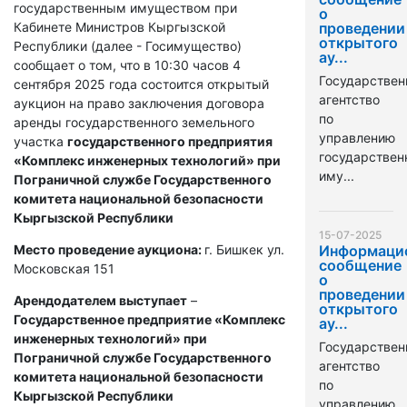
государственным имуществом при
о
Кабинете Министров Кыргызской
проведении
открытого
Республики (далее - Госимущество)
ау...
сообщает о том, что в 10:30 часов 4
Государствен
сентября 2025 года состоится открытый
агентство
аукцион на право заключения договора
по
аренды государственного земельного
управлению
участка
государственного предприятия
государстве
«Комплекс инженерных технологий» при
иму...
Пограничной службе Государственного
комитета национальной безопасности
Кыргызской Республики
15-07-2025
Место проведение аукциона:
г. Бишкек ул.
Информаци
сообщение
Московская 151
о
проведении
Арендодателем выступает
–
открытого
Государственное предприятие «Комплекс
ау...
инженерных технологий» при
Государствен
Пограничной службе Государственного
агентство
комитета национальной безопасности
по
Кыргызской Республики
управлению