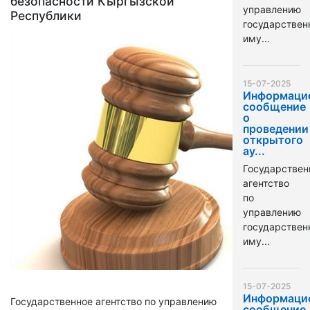
безопасности Кыргызской
управлению
Республики
государстве
иму...
15-07-2025
Информаци
сообщение
о
проведении
открытого
ау...
Государствен
агентство
по
управлению
государстве
иму...
15-07-2025
Информаци
Государственное агентство по управлению
сообщение