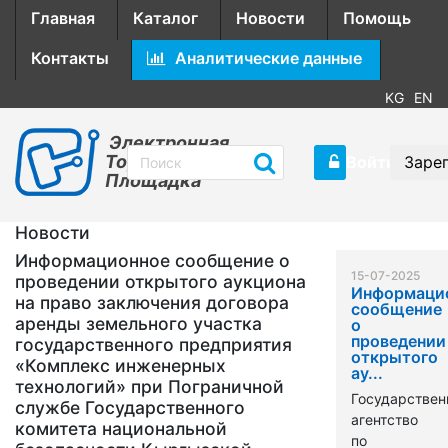
Главная
Каталог
Новости
Помощь
Контакты
Аналитические данные
KG
EN
Электронная
Торговая
Войти
Заре
Площадка
Новости
Информационное сообщение о
15-07-2025
проведении открытого аукциона
Информаци
на право заключения договора
сообщение
аренды земельного участка
о
проведении
государственного предприятия
открытого
«Комплекс инженерных
ау...
технологий» при Пограничной
Государствен
службе Государственного
агентство
комитета национальной
по