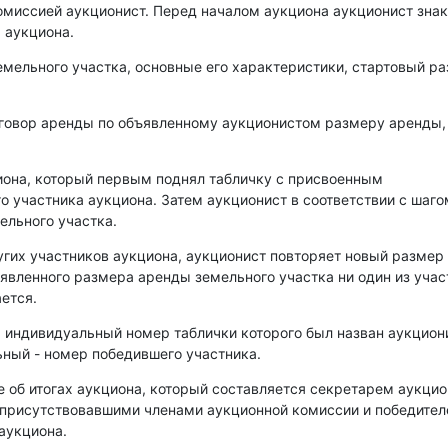
омиссией аукционист. Перед началом аукциона аукционист зна
 аукциона.
емельного участка, основные его характеристики, стартовый р
оговор аренды по объявленному аукционистом размеру аренды,
иона, который первым поднял табличку с присвоенным
о участника аукциона. Затем аукционист в соответствии с шаго
ельного участка.
угих участников аукциона, аукционист повторяет новый размер
аявленного размера аренды земельного участка ни один из уча
ется.
, индивидуальный номер таблички которого был назван аукцио
ный - номер победившего участника.
е об итогах аукциона, который составляется секретарем аукци
 присутствовавшими членами аукционной комиссии и победите
аукциона.