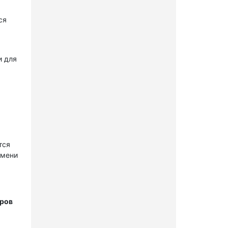
ся
и для
тся
имени
тров