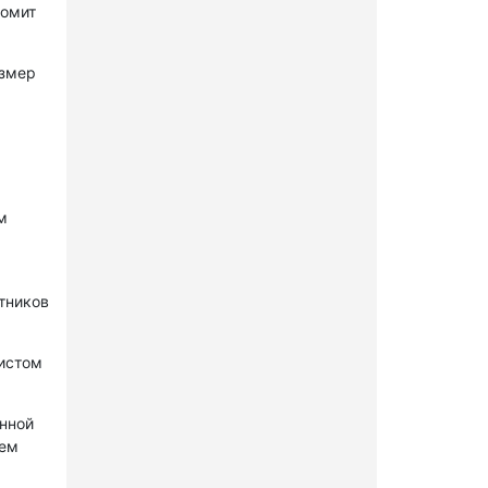
комит
азмер
м
стников
нистом
онной
лем