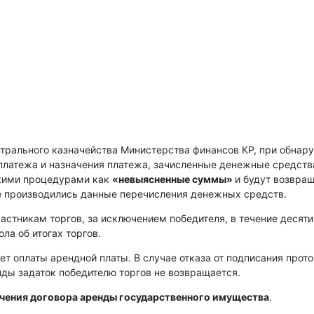
нтрального казначейства Министерства финансов КР, при обнар
платежа и назначения платежа, зачисленные денежные средств
скими процедурами как
«невыясненные суммы»
и будут возвра
е производились данные перечисления денежных средств.
астникам торгов, за исключением победителя, в течение десяти
ла об итогах торгов.
ет оплаты арендной платы. В случае отказа от подписания прот
енды задаток победителю торгов не возвращается.
ючения договора аренды государственного имущества
.