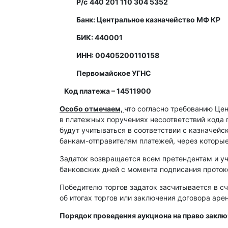
Р/с
440 201 110 304 5352
Банк: Центральное казначейство МФ КР
БИК: 440001
ИНН: 00405200110158
Первомайское УГНС
Код платежа – 14511900
Особо отмечаем,
что согласно требованию Це
в платежных поручениях несоответствий кода 
будут учитываться в соответствии с казначей
банкам-отправителям платежей, через которы
Задаток возвращается всем претендентам и уч
банковских дней с момента подписания протоко
Победителю торгов задаток засчитывается в сч
об итогах торгов или заключения договора ар
Порядок проведения аукциона на право закл