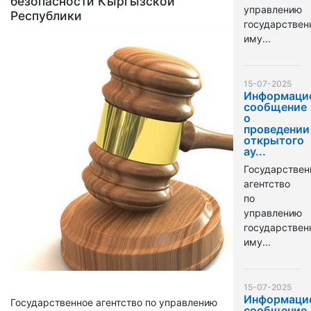
безопасности Кыргызской
управлению
Республики
государстве
иму...
15-07-2025
Информаци
сообщение
о
проведении
открытого
ау...
Государствен
агентство
по
управлению
государстве
иму...
15-07-2025
Информаци
Государственное агентство по управлению
сообщение