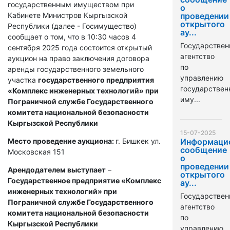
государственным имуществом при
о
Кабинете Министров Кыргызской
проведении
открытого
Республики (далее - Госимущество)
ау...
сообщает о том, что в 10:30 часов 4
Государствен
сентября 2025 года состоится открытый
агентство
аукцион на право заключения договора
по
аренды государственного земельного
управлению
участка
государственного предприятия
государстве
«Комплекс инженерных технологий» при
иму...
Пограничной службе Государственного
комитета национальной безопасности
Кыргызской Республики
15-07-2025
Место проведение аукциона:
г. Бишкек ул.
Информаци
сообщение
Московская 151
о
проведении
Арендодателем выступает
–
открытого
Государственное предприятие «Комплекс
ау...
инженерных технологий» при
Государствен
Пограничной службе Государственного
агентство
комитета национальной безопасности
по
Кыргызской Республики
управлению