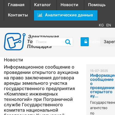
Главная
Каталог
Новости
Помощь
Контакты
Аналитические данные
KG
EN
Электронная
Торговая
Войти
Заре
Площадка
Новости
Информационное сообщение о
15-07-2025
проведении открытого аукциона
Информаци
на право заключения договора
сообщение
аренды земельного участка
о
проведении
государственного предприятия
открытого
«Комплекс инженерных
ау...
технологий» при Пограничной
Государствен
службе Государственного
агентство
комитета национальной
по