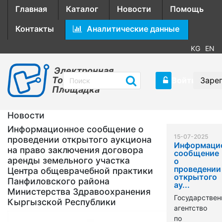
Главная
Каталог
Новости
Помощь
Контакты
Аналитические данные
KG
EN
Электронная
Торговая
Войти
Заре
Площадка
Новости
Информационное сообщение о
15-07-2025
проведении открытого аукциона
Информаци
на право заключения договора
сообщение
аренды земельного участка
о
проведении
Центра общеврачебной практики
открытого
Панфиловского района
ау...
Министерства Здравоохранения
Государствен
Кыргызской Республики
агентство
по