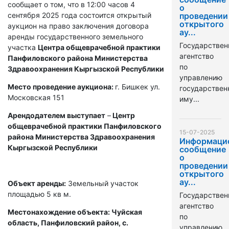
сообщает о том, что в 12:00 часов 4
о
сентября 2025 года состоится открытый
проведении
открытого
аукцион на право заключения договора
ау...
аренды государственного земельного
Государствен
участка
Центра общеврачебной практики
агентство
Панфиловского района Министерства
по
Здравоохранения Кыргызской Республики
управлению
Место проведение аукциона:
г. Бишкек ул.
государстве
Московская 151
иму...
Арендодателем выступает
–
Центр
общеврачебной практики Панфиловского
15-07-2025
района Министерства Здравоохранения
Информаци
Кыргызской Республики
сообщение
о
проведении
открытого
ау...
Объект аренды:
Земельный участок
площадью 5 кв м.
Государствен
агентство
Местонахождение объекта: Чуйская
по
область, Панфиловский район, с.
управлению