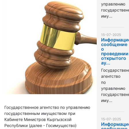
управлению
государстве
иму...
15-07-2025
Информаци
сообщение
о
проведении
открытого
ау...
Государствен
агентство
по
управлению
государстве
иму...
Государственное агентство по управлению
государственным имуществом при
Кабинете Министров Кыргызской
15-07-2025
Информаци
Республики (далее - Госимущество)
сообщение