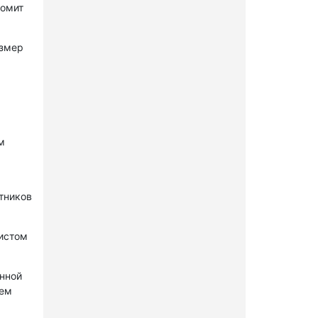
комит
азмер
м
стников
нистом
онной
лем