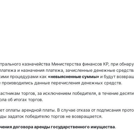
нтрального казначейства Министерства финансов КР, при обнар
платежа и назначения платежа, зачисленные денежные средств
скими процедурами как
«невыясненные суммы»
и будут возвра
е производились данные перечисления денежных средств.
астникам торгов, за исключением победителя, в течение десяти
ла об итогах торгов.
ет оплаты арендной платы. В случае отказа от подписания прот
енды задаток победителю торгов не возвращается.
ючения договора аренды государственного имущества
.