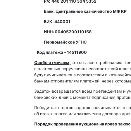
Р/с
440 201 110 304 5352
Банк: Центральное казначейство МФ КР
БИК: 440001
ИНН: 00405200110158
Первомайское УГНС
Код платежа – 14511900
Особо отмечаем,
что согласно требованию Це
в платежных поручениях несоответствий кода 
будут учитываться в соответствии с казначей
банкам-отправителям платежей, через которы
Задаток возвращается всем претендентам и уч
банковских дней с момента подписания протоко
Победителю торгов задаток засчитывается в сч
об итогах торгов или заключения договора ар
Порядок проведения аукциона на право закл