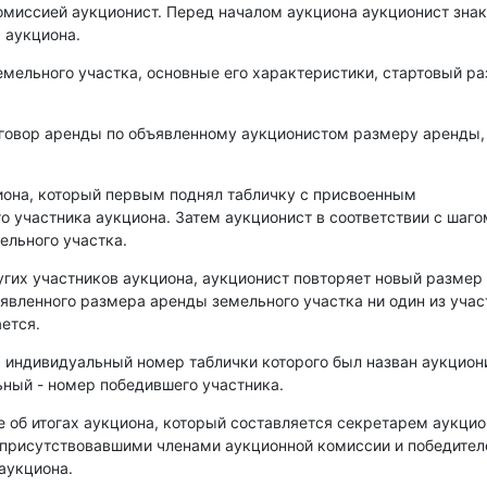
омиссией аукционист. Перед началом аукциона аукционист зна
 аукциона.
емельного участка, основные его характеристики, стартовый р
оговор аренды по объявленному аукционистом размеру аренды,
иона, который первым поднял табличку с присвоенным
о участника аукциона. Затем аукционист в соответствии с шаго
ельного участка.
угих участников аукциона, аукционист повторяет новый размер
аявленного размера аренды земельного участка ни один из уча
ется.
, индивидуальный номер таблички которого был назван аукцио
ный - номер победившего участника.
е об итогах аукциона, который составляется секретарем аукци
 присутствовавшими членами аукционной комиссии и победите
аукциона.