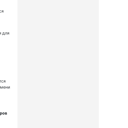
ся
и для
тся
имени
тров