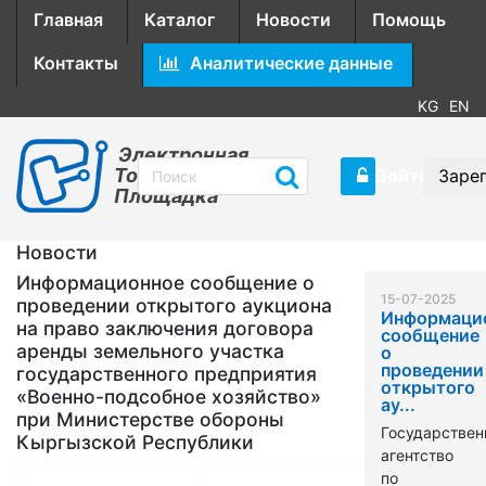
Главная
Каталог
Новости
Помощь
Контакты
Аналитические данные
KG
EN
Электронная
Торговая
Войти
Заре
Площадка
Новости
Информационное сообщение о
15-07-2025
проведении открытого аукциона
Информаци
на право заключения договора
сообщение
аренды земельного участка
о
проведении
государственного предприятия
открытого
«Военно-подсобное хозяйство»
ау...
при Министерстве обороны
Государствен
Кыргызской Республики
агентство
по