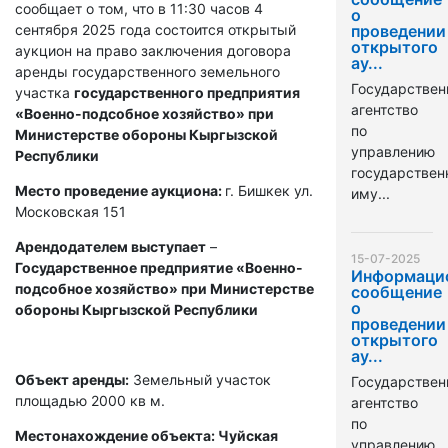
сообщает о том, что в 11:30 часов 4
о
сентября 2025 года состоится открытый
проведении
открытого
аукцион на право заключения договора
ау...
аренды государственного земельного
Государствен
участка
государственного предприятия
агентство
«Военно-подсобное хозяйство» при
по
Министерстве обороны Кыргызской
управлению
Республики
государстве
Место проведение аукциона:
г. Бишкек ул.
иму...
Московская 151
Арендодателем выступает
–
15-07-2025
Государственное предприятие «Военно-
Информаци
подсобное хозяйство» при Министерстве
сообщение
о
обороны Кыргызской Республики
проведении
открытого
ау...
Объект аренды:
Земельный участок
Государствен
площадью 2000 кв м.
агентство
по
Местонахождение объекта: Чуйская
управлению