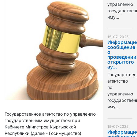
управлению
государстве
иму...
15-07-2025
Информаци
сообщение
о
проведении
открытого
ау...
Государствен
агентство
по
управлению
государстве
иму...
Государственное агентство по управлению
государственным имуществом при
Кабинете Министров Кыргызской
15-07-2025
Информаци
Республики (далее - Госимущество)
сообщение