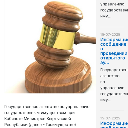
управлению
государстве
иму...
15-07-2025
Информаци
сообщение
о
проведении
открытого
ау...
Государствен
агентство
по
управлению
государстве
иму...
Государственное агентство по управлению
государственным имуществом при
Кабинете Министров Кыргызской
15-07-2025
Информаци
Республики (далее - Госимущество)
сообщение