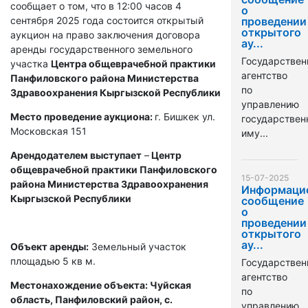
сообщает о том, что в 12:00 часов 4
о
сентября 2025 года состоится открытый
проведении
открытого
аукцион на право заключения договора
ау...
аренды государственного земельного
Государствен
участка
Центра общеврачебной практики
агентство
Панфиловского района Министерства
по
Здравоохранения Кыргызской Республики
управлению
Место проведение аукциона:
г. Бишкек ул.
государстве
Московская 151
иму...
Арендодателем выступает
–
Центр
общеврачебной практики Панфиловского
15-07-2025
района Министерства Здравоохранения
Информаци
Кыргызской Республики
сообщение
о
проведении
открытого
ау...
Объект аренды:
Земельный участок
площадью 5 кв м.
Государствен
агентство
Местонахождение объекта: Чуйская
по
область, Панфиловский район, с.
управлению