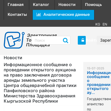
Главная
Каталог
Новости
Помощь
Контакты
Аналитические данные
KG
EN
Электронная
Торговая
Войти
Заре
Площадка
Новости
Информационное сообщение о
15-07-2025
проведении открытого аукциона
Информаци
на право заключения договора
сообщение
аренды земельного участка
о
проведении
Центра общеврачебной практики
открытого
Панфиловского района
ау...
Министерства Здравоохранения
Государствен
Кыргызской Республики
агентство
по