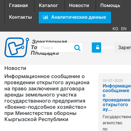
Главная
Каталог
Новости
Помощь
Контакты
Аналитические данные
KG
EN
Электронная
Торговая
Войти
Заре
Площадка
Новости
Информационное сообщение о
15-07-2025
проведении открытого аукциона
Информаци
на право заключения договора
сообщение
аренды земельного участка
о
проведении
государственного предприятия
открытого
«Военно-подсобное хозяйство»
ау...
при Министерстве обороны
Государствен
Кыргызской Республики
агентство
по