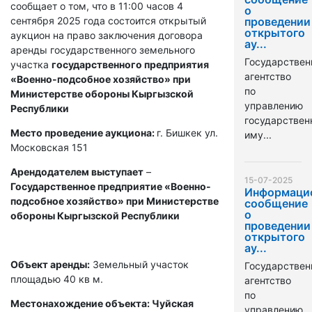
сообщает о том, что в 11:00 часов 4
о
сентября 2025 года состоится открытый
проведении
открытого
аукцион на право заключения договора
ау...
аренды государственного земельного
Государствен
участка
государственного предприятия
агентство
«Военно-подсобное хозяйство» при
по
Министерстве обороны Кыргызской
управлению
Республики
государстве
Место проведение аукциона:
г. Бишкек ул.
иму...
Московская 151
Арендодателем выступает
–
15-07-2025
Государственное предприятие «Военно-
Информаци
подсобное хозяйство» при Министерстве
сообщение
о
обороны Кыргызской Республики
проведении
открытого
ау...
Объект аренды:
Земельный участок
Государствен
площадью 40 кв м.
агентство
по
Местонахождение объекта: Чуйская
управлению