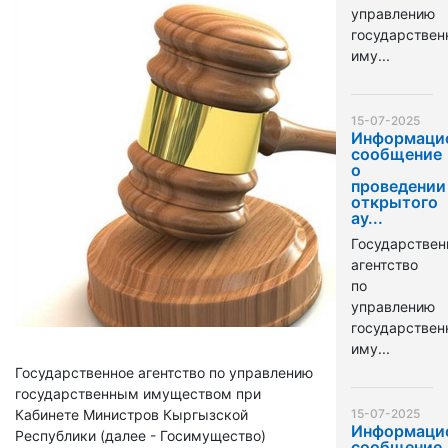
управлению
государстве
иму...
15-07-2025
Информаци
сообщение
о
проведении
открытого
ау...
Государствен
агентство
по
управлению
государстве
иму...
Государственное агентство по управлению
государственным имуществом при
Кабинете Министров Кыргызской
15-07-2025
Информаци
Республики (далее - Госимущество)
сообщение