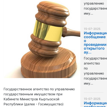
управлению
государстве
иму...
15-07-2025
Информаци
сообщение
о
проведении
открытого
ау...
Государствен
агентство
по
управлению
государстве
иму...
Государственное агентство по управлению
государственным имуществом при
Кабинете Министров Кыргызской
15-07-2025
Информаци
Республики (далее - Госимущество)
сообщение