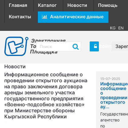
Главная
Каталог
Новости
Помощь
Контакты
Аналитические данные
KG
EN
Электронная
Торговая
Войти
Заре
Площадка
Новости
Информационное сообщение о
15-07-2025
проведении открытого аукциона
Информаци
на право заключения договора
сообщение
аренды земельного участка
о
проведении
государственного предприятия
открытого
«Военно-подсобное хозяйство»
ау...
при Министерстве обороны
Государствен
Кыргызской Республики
агентство
по