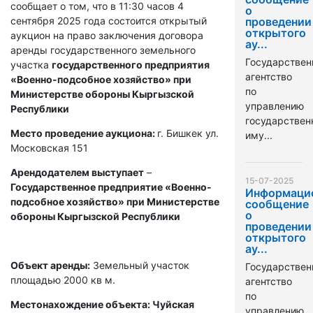
сообщает о том, что в 11:30 часов 4
о
сентября 2025 года состоится открытый
проведении
открытого
аукцион на право заключения договора
ау...
аренды государственного земельного
Государствен
участка
государственного предприятия
агентство
«Военно-подсобное хозяйство» при
по
Министерстве обороны Кыргызской
управлению
Республики
государстве
Место проведение аукциона:
г. Бишкек ул.
иму...
Московская 151
Арендодателем выступает
–
15-07-2025
Государственное предприятие «Военно-
Информаци
подсобное хозяйство» при Министерстве
сообщение
о
обороны Кыргызской Республики
проведении
открытого
ау...
Объект аренды:
Земельный участок
Государствен
площадью 2000 кв м.
агентство
по
Местонахождение объекта: Чуйская
управлению