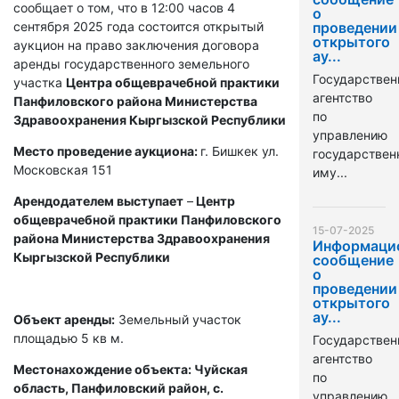
сообщает о том, что в 12:00 часов 4
о
сентября 2025 года состоится открытый
проведении
открытого
аукцион на право заключения договора
ау...
аренды государственного земельного
Государствен
участка
Центра общеврачебной практики
агентство
Панфиловского района Министерства
по
Здравоохранения Кыргызской Республики
управлению
Место проведение аукциона:
г. Бишкек ул.
государстве
Московская 151
иму...
Арендодателем выступает
–
Центр
общеврачебной практики Панфиловского
15-07-2025
района Министерства Здравоохранения
Информаци
Кыргызской Республики
сообщение
о
проведении
открытого
ау...
Объект аренды:
Земельный участок
площадью 5 кв м.
Государствен
агентство
Местонахождение объекта: Чуйская
по
область, Панфиловский район, с.
управлению