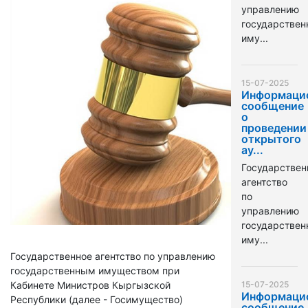
управлению
государстве
иму...
15-07-2025
Информаци
сообщение
о
проведении
открытого
ау...
Государствен
агентство
по
управлению
государстве
иму...
Государственное агентство по управлению
государственным имуществом при
Кабинете Министров Кыргызской
15-07-2025
Информаци
Республики (далее - Госимущество)
сообщение