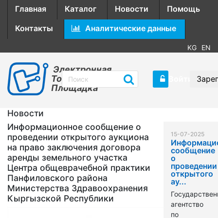
Главная
Каталог
Новости
Помощь
Контакты
Аналитические данные
KG
EN
Электронная
Торговая
Войти
Заре
Площадка
Новости
Информационное сообщение о
15-07-2025
проведении открытого аукциона
Информаци
на право заключения договора
сообщение
аренды земельного участка
о
проведении
Центра общеврачебной практики
открытого
Панфиловского района
ау...
Министерства Здравоохранения
Государствен
Кыргызской Республики
агентство
по