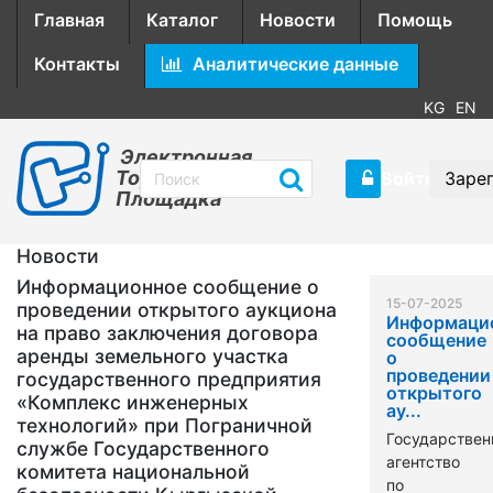
Главная
Каталог
Новости
Помощь
Контакты
Аналитические данные
KG
EN
Электронная
Торговая
Войти
Заре
Площадка
Новости
Информационное сообщение о
15-07-2025
проведении открытого аукциона
Информаци
на право заключения договора
сообщение
аренды земельного участка
о
проведении
государственного предприятия
открытого
«Комплекс инженерных
ау...
технологий» при Пограничной
Государствен
службе Государственного
агентство
комитета национальной
по