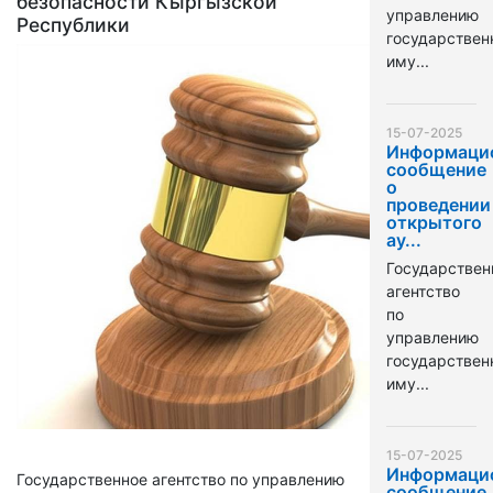
безопасности Кыргызской
управлению
Республики
государстве
иму...
15-07-2025
Информаци
сообщение
о
проведении
открытого
ау...
Государствен
агентство
по
управлению
государстве
иму...
15-07-2025
Информаци
Государственное агентство по управлению
сообщение