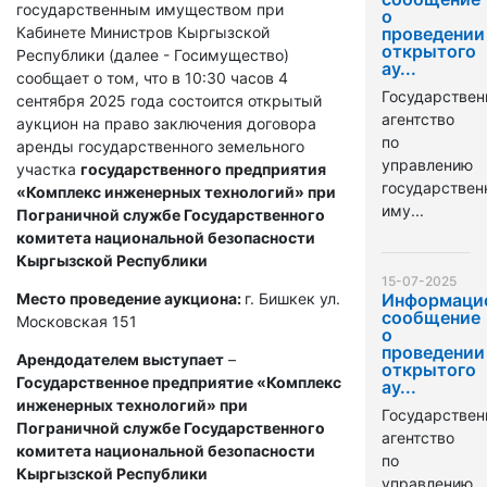
государственным имуществом при
о
Кабинете Министров Кыргызской
проведении
открытого
Республики (далее - Госимущество)
ау...
сообщает о том, что в 10:30 часов 4
Государствен
сентября 2025 года состоится открытый
агентство
аукцион на право заключения договора
по
аренды государственного земельного
управлению
участка
государственного предприятия
государстве
«Комплекс инженерных технологий» при
иму...
Пограничной службе Государственного
комитета национальной безопасности
Кыргызской Республики
15-07-2025
Место проведение аукциона:
г. Бишкек ул.
Информаци
сообщение
Московская 151
о
проведении
Арендодателем выступает
–
открытого
Государственное предприятие «Комплекс
ау...
инженерных технологий» при
Государствен
Пограничной службе Государственного
агентство
комитета национальной безопасности
по
Кыргызской Республики
управлению