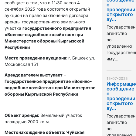
сообщает о том, что в 11:30 часов 4
о
сентября 2025 года состоится открытый
проведении
открытого
аукцион на право заключения договора
ау...
аренды государственного земельного
Государствен
участка
государственного предприятия
агентство
«Военно-подсобное хозяйство» при
по
Министерстве обороны Кыргызской
управлению
Республики
государстве
Место проведение аукциона:
г. Бишкек ул.
иму...
Московская 151
Арендодателем выступает
–
15-07-2025
Государственное предприятие «Военно-
Информаци
подсобное хозяйство» при Министерстве
сообщение
о
обороны Кыргызской Республики
проведении
открытого
ау...
Объект аренды:
Земельный участок
Государствен
площадью 2000 кв м.
агентство
по
Местонахождение объекта: Чуйская
управлению