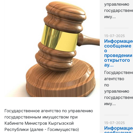
управлению
государстве
иму...
15-07-2025
Информаци
сообщение
о
проведении
открытого
ау...
Государствен
агентство
по
управлению
государстве
иму...
Государственное агентство по управлению
государственным имуществом при
Кабинете Министров Кыргызской
15-07-2025
Информаци
Республики (далее - Госимущество)
сообщение