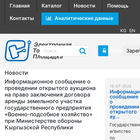
Главная
Каталог
Новости
Помощь
Контакты
Аналитические данные
KG
EN
Электронная
Торговая
Войти
Заре
Площадка
Новости
Информационное сообщение о
15-07-2025
проведении открытого аукциона
Информаци
на право заключения договора
сообщение
аренды земельного участка
о
проведении
государственного предприятия
открытого
«Военно-подсобное хозяйство»
ау...
при Министерстве обороны
Государствен
Кыргызской Республики
агентство
по