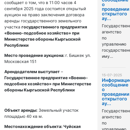
сообщает о том, что в 11:00 часов 4
о
сентября 2025 года состоится открытый
проведении
открытого
аукцион на право заключения договора
ау...
аренды государственного земельного
Государствен
участка
государственного предприятия
агентство
«Военно-подсобное хозяйство» при
по
Министерстве обороны Кыргызской
управлению
Республики
государстве
Место проведение аукциона:
г. Бишкек ул.
иму...
Московская 151
Арендодателем выступает
–
15-07-2025
Государственное предприятие «Военно-
Информаци
подсобное хозяйство» при Министерстве
сообщение
о
обороны Кыргызской Республики
проведении
открытого
ау...
Объект аренды:
Земельный участок
Государствен
площадью 40 кв м.
агентство
по
Местонахождение объекта: Чуйская
управлению