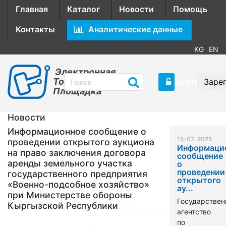
Главная
Каталог
Новости
Помощь
Контакты
Аналитические данные
KG
EN
Электронная
Торговая
Войти
Заре
Площадка
Новости
Информационное сообщение о
15-07-2025
проведении открытого аукциона
Информаци
на право заключения договора
сообщение
аренды земельного участка
о
проведении
государственного предприятия
открытого
«Военно-подсобное хозяйство»
ау...
при Министерстве обороны
Государствен
Кыргызской Республики
агентство
по