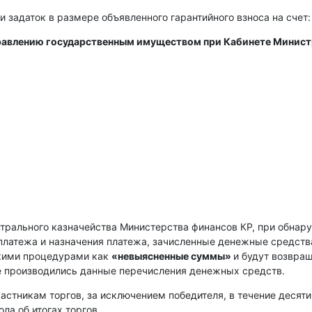
и задаток в размере объявленного гарантийного взноса на счет:
правлению государственным имуществом при Кабинете Минис
нтрального казначейства Министерства финансов КР, при обнар
платежа и назначения платежа, зачисленные денежные средств
скими процедурами как
«невыясненные суммы»
и будут возвра
е производились данные перечисления денежных средств.
астникам торгов, за исключением победителя, в течение десяти
ла об итогах торгов.