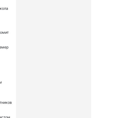
окола
комит
азмер
м
стников
нистом