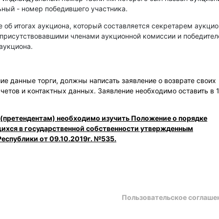
ный - номер победившего участника.
е об итогах аукциона, который составляется секретарем аукци
 присутствовавшими членами аукционной комиссии и победите
аукциона.
е данные торги, должны написать заявление о возврате своих
счетов и контактных данных. Заявление необходимо оставить в 
 (претендентам) необходимо изучить Положение о порядке
щихся в государственной собственности утвержденным
еспублики от 09.10.2019г. №535.
Пользовательское соглаше