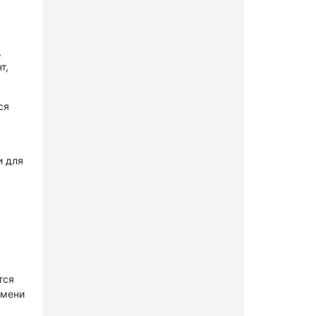
,
т,
ся
и для
тся
имени