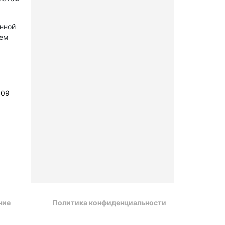
онной
лем
109
ние
Политика конфиденциальности