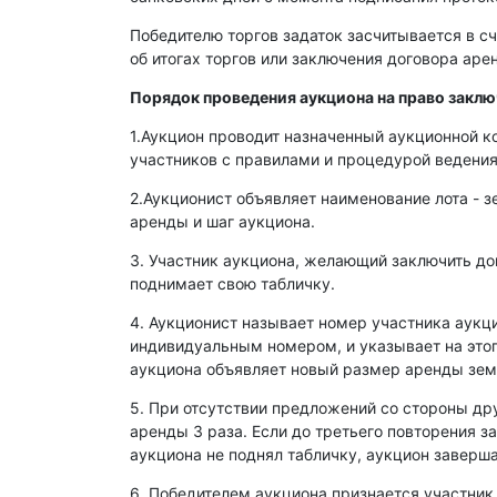
Победителю торгов задаток засчитывается в сч
об итогах торгов или заключения договора ар
Порядок проведения аукциона на право закл
1.Аукцион проводит назначенный аукционной к
участников с правилами и процедурой ведения
2.Аукционист объявляет наименование лота - з
аренды и шаг аукциона.
3. Участник аукциона, желающий заключить д
поднимает свою табличку.
4. Аукционист называет номер участника аукц
индивидуальным номером, и указывает на этог
аукциона объявляет новый размер аренды зем
5. При отсутствии предложений со стороны др
аренды 3 раза. Если до третьего повторения з
аукциона не поднял табличку, аукцион заверша
6. Победителем аукциона признается участник