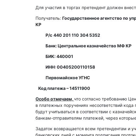
Для участия в торгах претендент должен внест
Получатель:
Государственное агентство по у
КР
Р/с
440 201 110 304 5352
Банк: Центральное казначейство МФ КР
БИК: 440001
ИНН: 00405200110158
Первомайское УГНС
Код платежа – 14511900
Особо отмечаем,
что согласно требованию Це
в платежных поручениях несоответствий кода 
будут учитываться в соответствии с казначей
банкам-отправителям платежей, через которы
Задаток возвращается всем претендентам и уч
банковских дней с момента подписания протоко