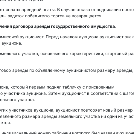
ет оплаты арендной платы. В случае отказа от подписания прот
енды задаток победителю торгов не возвращается.
ючения договора аренды государственного имущества
.
омиссией аукционист. Перед началом аукциона аукционист зна
 аукциона.
емельного участка, основные его характеристики, стартовый р
оговор аренды по объявленному аукционистом размеру аренды,
иона, который первым поднял табличку с присвоенным
о участника аукциона. Затем аукционист в соответствии с шаго
ельного участка.
угих участников аукциона, аукционист повторяет новый размер
аявленного размера аренды земельного участка ни один из уча
ется.
, индивидуальный номер таблички которого был назван аукцио