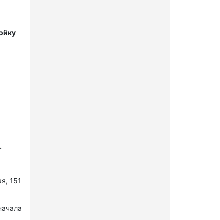
мойку
.
я, 151
начала