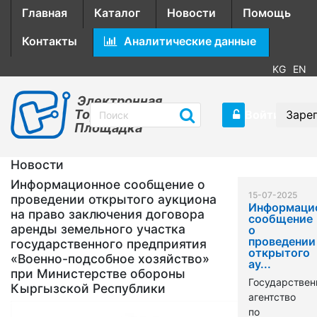
Главная
Каталог
Новости
Помощь
Контакты
Аналитические данные
KG
EN
Электронная
Торговая
Войти
Заре
Площадка
Новости
Информационное сообщение о
15-07-2025
проведении открытого аукциона
Информаци
на право заключения договора
сообщение
аренды земельного участка
о
проведении
государственного предприятия
открытого
«Военно-подсобное хозяйство»
ау...
при Министерстве обороны
Государствен
Кыргызской Республики
агентство
по