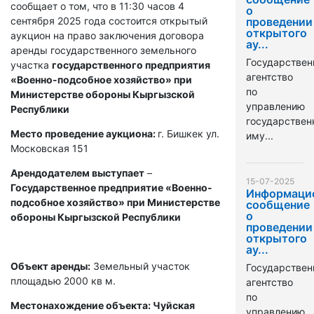
сообщает о том, что в 11:30 часов 4
о
сентября 2025 года состоится открытый
проведении
открытого
аукцион на право заключения договора
ау...
аренды государственного земельного
Государствен
участка
государственного предприятия
агентство
«Военно-подсобное хозяйство» при
по
Министерстве обороны Кыргызской
управлению
Республики
государстве
Место проведение аукциона:
г. Бишкек ул.
иму...
Московская 151
Арендодателем выступает
–
15-07-2025
Государственное предприятие «Военно-
Информаци
подсобное хозяйство» при Министерстве
сообщение
о
обороны Кыргызской Республики
проведении
открытого
ау...
Объект аренды:
Земельный участок
Государствен
площадью 2000 кв м.
агентство
по
Местонахождение объекта: Чуйская
управлению