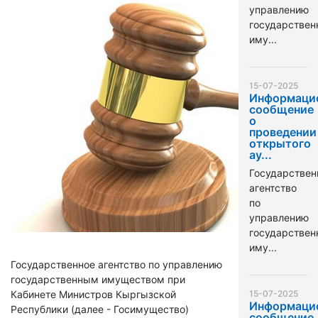
управлению
государстве
иму...
15-07-2025
Информаци
сообщение
о
проведении
открытого
ау...
Государствен
агентство
по
управлению
государстве
иму...
Государственное агентство по управлению
государственным имуществом при
Кабинете Министров Кыргызской
15-07-2025
Информаци
Республики (далее - Госимущество)
сообщение