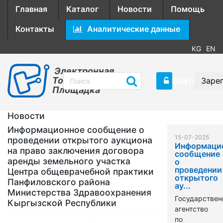
Главная
Каталог
Новости
Помощь
Контакты
Аналитические данные
KG
EN
Электронная
Торговая
Войти
Заре
Площадка
Новости
Информационное сообщение о
15-07-2025
проведении открытого аукциона
Информаци
на право заключения договора
сообщение
аренды земельного участка
о
проведении
Центра общеврачебной практики
открытого
Панфиловского района
ау...
Министерства Здравоохранения
Государствен
Кыргызской Республики
агентство
по