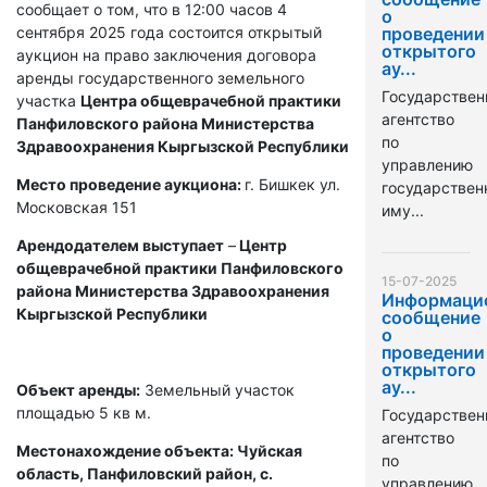
сообщает о том, что в 12:00 часов 4
о
сентября 2025 года состоится открытый
проведении
открытого
аукцион на право заключения договора
ау...
аренды государственного земельного
Государствен
участка
Центра общеврачебной практики
агентство
Панфиловского района Министерства
по
Здравоохранения Кыргызской Республики
управлению
Место проведение аукциона:
г. Бишкек ул.
государстве
Московская 151
иму...
Арендодателем выступает
–
Центр
общеврачебной практики Панфиловского
15-07-2025
района Министерства Здравоохранения
Информаци
Кыргызской Республики
сообщение
о
проведении
открытого
ау...
Объект аренды:
Земельный участок
площадью 5 кв м.
Государствен
агентство
Местонахождение объекта: Чуйская
по
область, Панфиловский район, с.
управлению