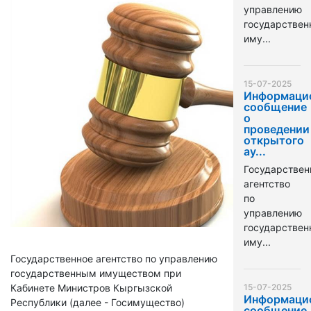
управлению
государстве
иму...
15-07-2025
Информаци
сообщение
о
проведении
открытого
ау...
Государствен
агентство
по
управлению
государстве
иму...
Государственное агентство по управлению
государственным имуществом при
Кабинете Министров Кыргызской
15-07-2025
Информаци
Республики (далее - Госимущество)
сообщение