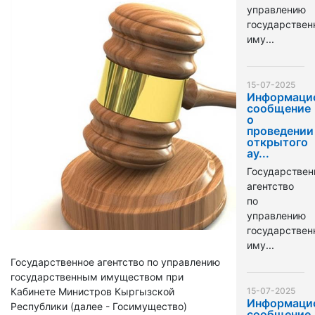
управлению
государстве
иму...
15-07-2025
Информаци
сообщение
о
проведении
открытого
ау...
Государствен
агентство
по
управлению
государстве
иму...
Государственное агентство по управлению
государственным имуществом при
Кабинете Министров Кыргызской
15-07-2025
Информаци
Республики (далее - Госимущество)
сообщение