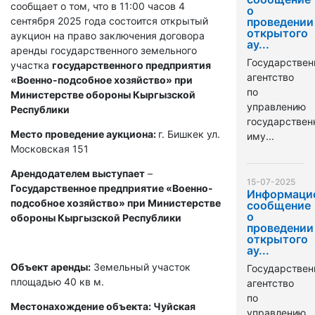
сообщает о том, что в 11:00 часов 4
о
сентября 2025 года состоится открытый
проведении
открытого
аукцион на право заключения договора
ау...
аренды государственного земельного
Государствен
участка
государственного предприятия
агентство
«Военно-подсобное хозяйство» при
по
Министерстве обороны Кыргызской
управлению
Республики
государстве
Место проведение аукциона:
г. Бишкек ул.
иму...
Московская 151
Арендодателем выступает
–
15-07-2025
Государственное предприятие «Военно-
Информаци
подсобное хозяйство» при Министерстве
сообщение
о
обороны Кыргызской Республики
проведении
открытого
ау...
Объект аренды:
Земельный участок
Государствен
площадью 40 кв м.
агентство
по
Местонахождение объекта: Чуйская
управлению