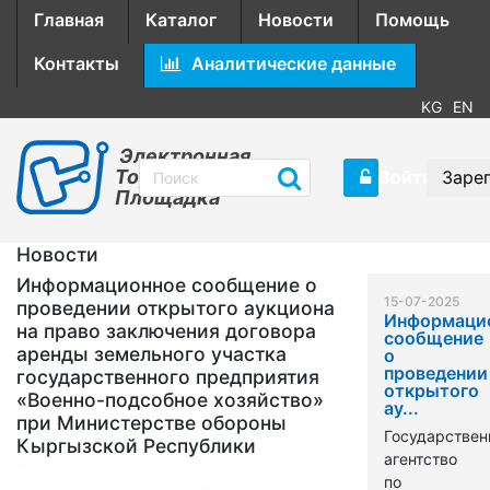
Главная
Каталог
Новости
Помощь
Контакты
Аналитические данные
KG
EN
Электронная
Торговая
Войти
Заре
Площадка
Новости
Информационное сообщение о
15-07-2025
проведении открытого аукциона
Информаци
на право заключения договора
сообщение
аренды земельного участка
о
проведении
государственного предприятия
открытого
«Военно-подсобное хозяйство»
ау...
при Министерстве обороны
Государствен
Кыргызской Республики
агентство
по