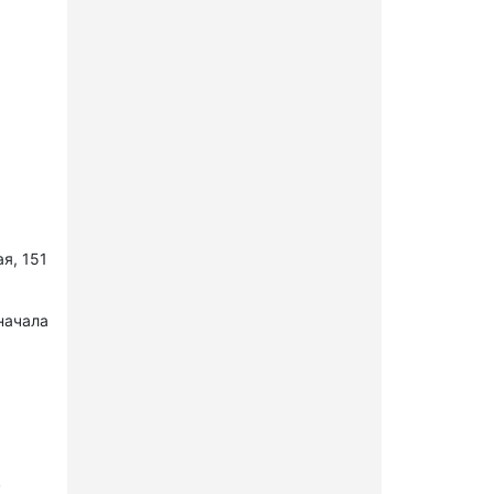
я, 151
начала
в