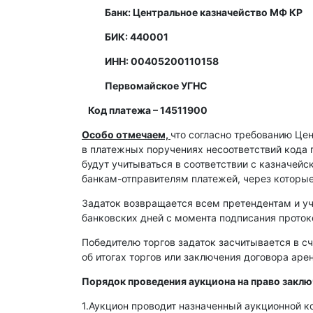
Банк: Центральное казначейство МФ КР
БИК: 440001
ИНН: 00405200110158
Первомайское УГНС
Код платежа – 14511900
Особо отмечаем,
что согласно требованию Це
в платежных поручениях несоответствий кода 
будут учитываться в соответствии с казначей
банкам-отправителям платежей, через которы
Задаток возвращается всем претендентам и уч
банковских дней с момента подписания протоко
Победителю торгов задаток засчитывается в сч
об итогах торгов или заключения договора ар
Порядок проведения аукциона на право закл
1.Аукцион проводит назначенный аукционной к