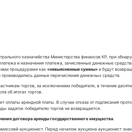
нтрального казначейства Министерства финансов КР, при обнар
платежа и назначения платежа, зачисленные денежные средств
скими процедурами как
«невыясненные суммы»
и будут возвра
е производились данные перечисления денежных средств.
астникам торгов, за исключением победителя, в течение десяти
ла об итогах торгов.
ет оплаты арендной платы. В случае отказа от подписания прот
енды задаток победителю торгов не возвращается.
ючения договора аренды государственного имущества
.
омиссией аукционист. Перед началом аукциона аукционист зна