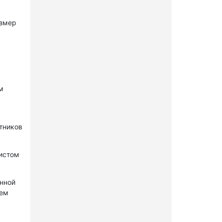
азмер
м
стников
нистом
онной
лем