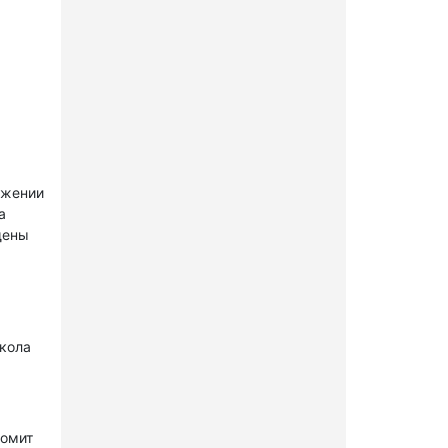
ужении
а
щены
окола
комит