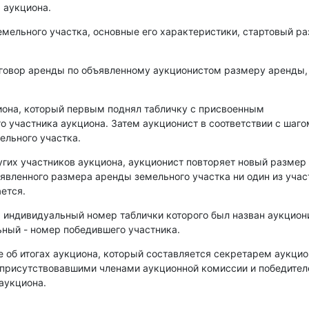
 аукциона.
емельного участка, основные его характеристики, стартовый р
оговор аренды по объявленному аукционистом размеру аренды,
иона, который первым поднял табличку с присвоенным
о участника аукциона. Затем аукционист в соответствии с шаго
ельного участка.
угих участников аукциона, аукционист повторяет новый размер
аявленного размера аренды земельного участка ни один из уча
ется.
, индивидуальный номер таблички которого был назван аукцио
ный - номер победившего участника.
е об итогах аукциона, который составляется секретарем аукци
 присутствовавшими членами аукционной комиссии и победите
аукциона.