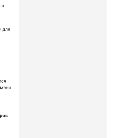
ся
и для
тся
имени
тров