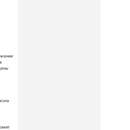
ужении
а
щены
окола
комит