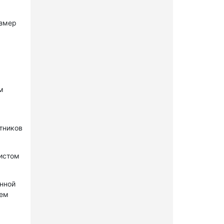
азмер
м
стников
нистом
онной
лем