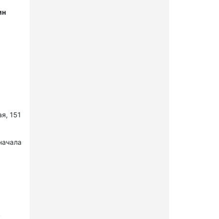
ин
я, 151
начала
в