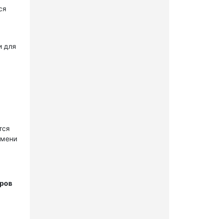
ся
и для
тся
имени
тров