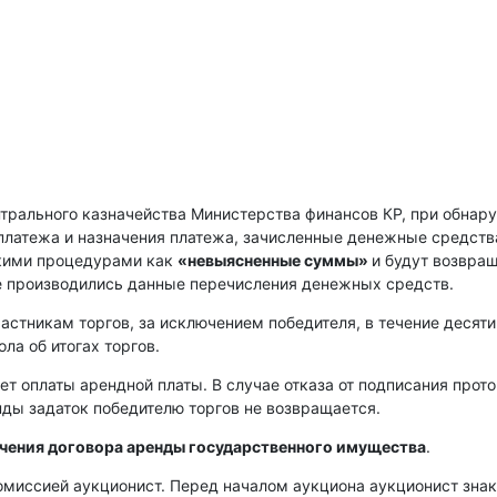
нтрального казначейства Министерства финансов КР, при обнар
платежа и назначения платежа, зачисленные денежные средств
скими процедурами как
«невыясненные суммы»
и будут возвра
е производились данные перечисления денежных средств.
астникам торгов, за исключением победителя, в течение десяти
ла об итогах торгов.
ет оплаты арендной платы. В случае отказа от подписания прот
енды задаток победителю торгов не возвращается.
ючения договора аренды государственного имущества
.
омиссией аукционист. Перед началом аукциона аукционист зна