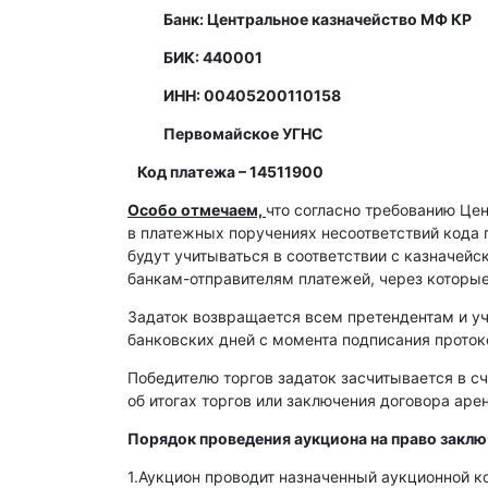
Банк: Центральное казначейство МФ КР
БИК: 440001
ИНН: 00405200110158
Первомайское УГНС
Код платежа – 14511900
Особо отмечаем,
что согласно требованию Це
в платежных поручениях несоответствий кода 
будут учитываться в соответствии с казначей
банкам-отправителям платежей, через которы
Задаток возвращается всем претендентам и уч
банковских дней с момента подписания протоко
Победителю торгов задаток засчитывается в сч
об итогах торгов или заключения договора ар
Порядок проведения аукциона на право закл
1.Аукцион проводит назначенный аукционной к