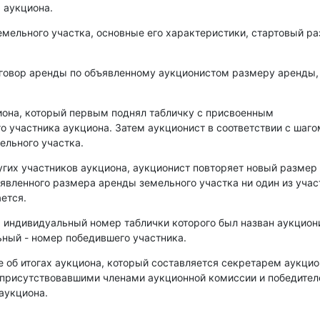
 аукциона.
емельного участка, основные его характеристики, стартовый р
оговор аренды по объявленному аукционистом размеру аренды,
иона, который первым поднял табличку с присвоенным
о участника аукциона. Затем аукционист в соответствии с шаго
ельного участка.
угих участников аукциона, аукционист повторяет новый размер
аявленного размера аренды земельного участка ни один из уча
ется.
, индивидуальный номер таблички которого был назван аукцио
ный - номер победившего участника.
е об итогах аукциона, который составляется секретарем аукци
 присутствовавшими членами аукционной комиссии и победите
аукциона.