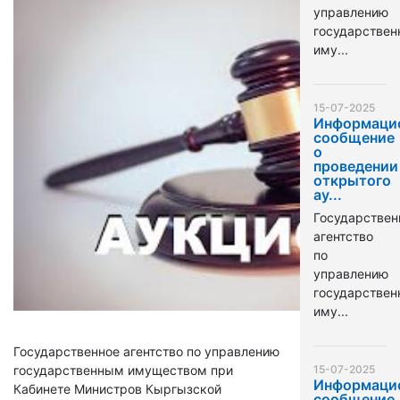
управлению
государстве
иму...
15-07-2025
Информаци
сообщение
о
проведении
открытого
ау...
Государствен
агентство
по
управлению
государстве
иму...
Государственное агентство по управлению
государственным имуществом при
15-07-2025
Информаци
Кабинете Министров Кыргызской
сообщение