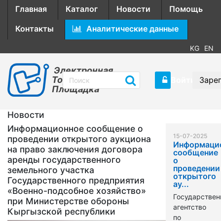
Главная
Каталог
Новости
Помощь
Контакты
Аналитические данные
KG
EN
Электронная
Торговая
Войти
Заре
Площадка
Новости
Информационное сообщение о
15-07-2025
проведении открытого аукциона
Информаци
на право заключения договора
сообщение
аренды государственного
о
проведении
земельного участка
открытого
Государственного предприятия
ау...
«Военно-подсобное хозяйство»
Государствен
при Министерстве обороны
агентство
Кыргызской республики
по