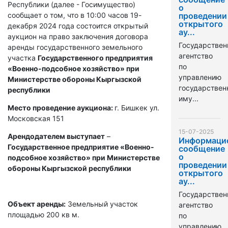
Республики (далее - Госимущество)
о
сообщает о том, что в 10:00 часов 19-
проведении
открытого
декабря 2024 года состоится открытый
ау...
аукцион на право заключения договора
Государствен
аренды государственного земельного
агентство
участка
Государственного предприятия
по
«Военно-подсобное хозяйство» при
управлению
Министерстве обороны Кыргызской
государстве
республики
иму...
Место проведение аукциона:
г. Бишкек ул.
Московская 151
15-07-2025
Арендодателем выступает
–
Информаци
Государственное предприятие «Военно-
сообщение
о
подсобное хозяйство» при Министерстве
проведении
обороны Кыргызской республики
открытого
ау...
Государствен
Объект аренды:
Земельный участок
агентство
площадью 200 кв м.
по
управлению