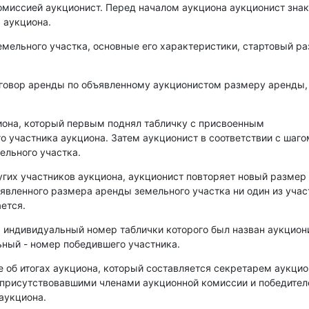
омиссией аукционист. Перед началом аукциона аукционист зна
 аукциона.
емельного участка, основные его характеристики, стартовый р
оговор аренды по объявленному аукционистом размеру аренды,
иона, который первым поднял табличку с присвоенным
о участника аукциона. Затем аукционист в соответствии с шаго
ельного участка.
угих участников аукциона, аукционист повторяет новый размер
аявленного размера аренды земельного участка ни один из уча
ется.
, индивидуальный номер таблички которого был назван аукцио
ный - номер победившего участника.
е об итогах аукциона, который составляется секретарем аукци
 присутствовавшими членами аукционной комиссии и победите
аукциона.