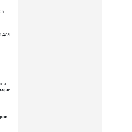
ся
и для
тся
имени
тров