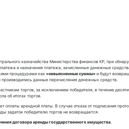
нтрального казначейства Министерства финансов КР, при обнар
платежа и назначения платежа, зачисленные денежные средств
скими процедурами как
«невыясненные суммы»
и будут возвра
е производились данные перечисления денежных средств.
астникам торгов, за исключением победителя, в течение десяти
ла об итогах торгов.
ет оплаты арендной платы. В случае отказа от подписания прот
енды задаток победителю торгов не возвращается.
ючения договора аренды государственного имущества
.