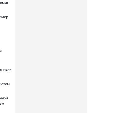
комит
азмер
м
стников
нистом
онной
лем