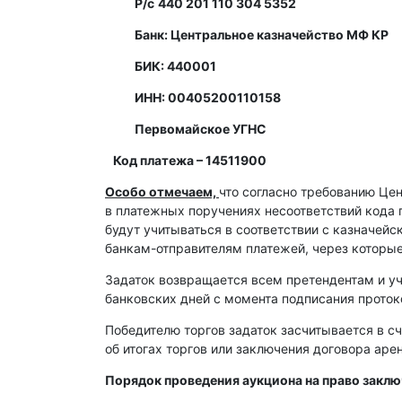
Р/с
440 201 110 304 5352
Банк: Центральное казначейство МФ КР
БИК: 440001
ИНН: 00405200110158
Первомайское УГНС
Код платежа – 14511900
Особо отмечаем,
что согласно требованию Це
в платежных поручениях несоответствий кода 
будут учитываться в соответствии с казначей
банкам-отправителям платежей, через которы
Задаток возвращается всем претендентам и уч
банковских дней с момента подписания протоко
Победителю торгов задаток засчитывается в сч
об итогах торгов или заключения договора ар
Порядок проведения аукциона на право закл