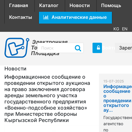
Главная
Каталог
Новости
Помощь
Контакты
Аналитические данные
KG
EN
Электронная
Торговая
Войти
Заре
Площадка
Новости
Информационное сообщение о
15-07-2025
проведении открытого аукциона
Информаци
на право заключения договора
сообщение
аренды земельного участка
о
проведении
государственного предприятия
открытого
«Военно-подсобное хозяйство»
ау...
при Министерстве обороны
Государствен
Кыргызской Республики
агентство
по