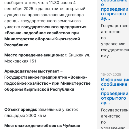
сообщает о том, что в 11:30 часов 4
о
сентября 2025 года состоится открытый
проведении
открытого
аукцион на право заключения договора
ау...
аренды государственного земельного
Государствен
участка
государственного предприятия
агентство
«Военно-подсобное хозяйство» при
по
Министерстве обороны Кыргызской
управлению
Республики
государстве
Место проведение аукциона:
г. Бишкек ул.
иму...
Московская 151
Арендодателем выступает
–
15-07-2025
Государственное предприятие «Военно-
Информаци
подсобное хозяйство» при Министерстве
сообщение
о
обороны Кыргызской Республики
проведении
открытого
ау...
Объект аренды:
Земельный участок
Государствен
площадью 2000 кв м.
агентство
по
Местонахождение объекта: Чуйская
управлению