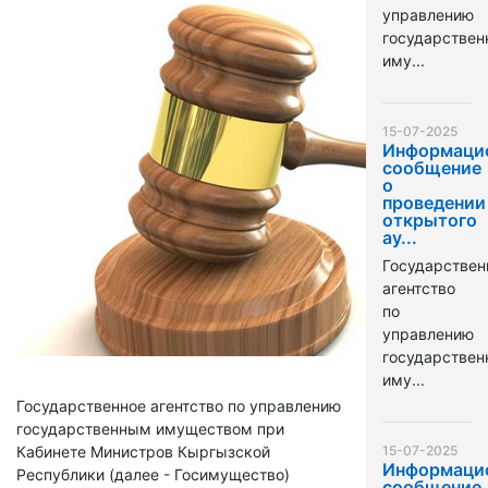
управлению
государстве
иму...
15-07-2025
Информаци
сообщение
о
проведении
открытого
ау...
Государствен
агентство
по
управлению
государстве
иму...
Государственное агентство по управлению
государственным имуществом при
Кабинете Министров Кыргызской
15-07-2025
Информаци
Республики (далее - Госимущество)
сообщение