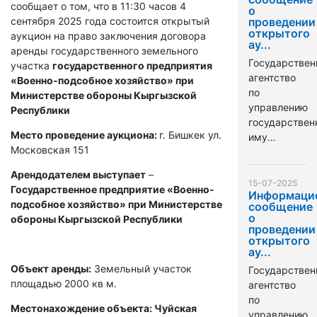
сообщает о том, что в 11:30 часов 4
о
сентября 2025 года состоится открытый
проведении
открытого
аукцион на право заключения договора
ау...
аренды государственного земельного
Государствен
участка
государственного предприятия
агентство
«Военно-подсобное хозяйство» при
по
Министерстве обороны Кыргызской
управлению
Республики
государстве
Место проведение аукциона:
г. Бишкек ул.
иму...
Московская 151
Арендодателем выступает
–
15-07-2025
Государственное предприятие «Военно-
Информаци
подсобное хозяйство» при Министерстве
сообщение
о
обороны Кыргызской Республики
проведении
открытого
ау...
Объект аренды:
Земельный участок
Государствен
площадью 2000 кв м.
агентство
по
Местонахождение объекта: Чуйская
управлению