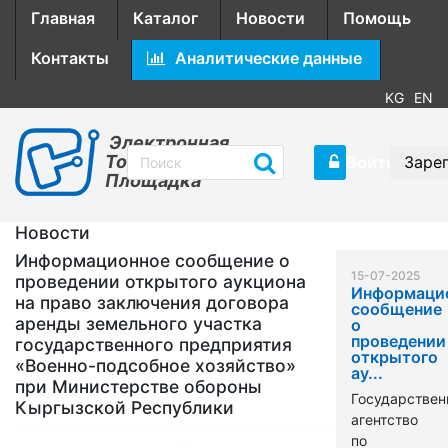
Главная
Каталог
Новости
Помощь
Контакты
Аналитические данные
KG
EN
Электронная
Торговая
Войти
Заре
Площадка
Новости
Информационное сообщение о
15-07-2025
проведении открытого аукциона
Информаци
на право заключения договора
сообщение
аренды земельного участка
о
проведении
государственного предприятия
открытого
«Военно-подсобное хозяйство»
ау...
при Министерстве обороны
Государствен
Кыргызской Республики
агентство
по