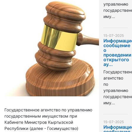
управлению
государстве
иму...
15-07-2025
Информаци
сообщение
о
проведении
открытого
ау...
Государствен
агентство
по
управлению
государстве
иму...
Государственное агентство по управлению
государственным имуществом при
Кабинете Министров Кыргызской
15-07-2025
Информаци
Республики (далее - Госимущество)
сообщение