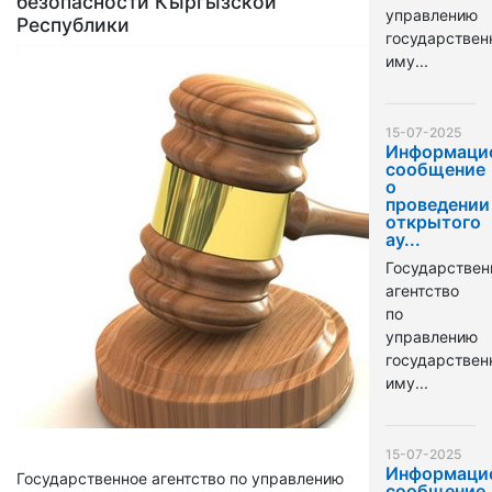
безопасности Кыргызской
управлению
Республики
государстве
иму...
15-07-2025
Информаци
сообщение
о
проведении
открытого
ау...
Государствен
агентство
по
управлению
государстве
иму...
15-07-2025
Информаци
Государственное агентство по управлению
сообщение