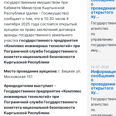
государственным имуществом при
о
Кабинете Министров Кыргызской
проведении
открытого
Республики (далее - Госимущество)
ау...
сообщает о том, что в 10:30 часов 4
Государствен
сентября 2025 года состоится открытый
агентство
аукцион на право заключения договора
по
аренды государственного земельного
управлению
участка
государственного предприятия
государстве
«Комплекс инженерных технологий» при
иму...
Пограничной службе Государственного
комитета национальной безопасности
Кыргызской Республики
15-07-2025
Место проведение аукциона:
г. Бишкек ул.
Информаци
сообщение
Московская 151
о
проведении
Арендодателем выступает
–
открытого
Государственное предприятие «Комплекс
ау...
инженерных технологий» при
Государствен
Пограничной службе Государственного
агентство
комитета национальной безопасности
по
Кыргызской Республики
управлению