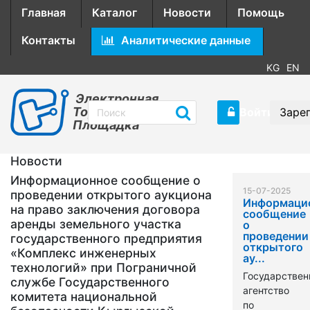
Главная
Каталог
Новости
Помощь
Контакты
Аналитические данные
KG
EN
Электронная
Торговая
Войти
Заре
Площадка
Новости
Информационное сообщение о
15-07-2025
проведении открытого аукциона
Информаци
на право заключения договора
сообщение
аренды земельного участка
о
проведении
государственного предприятия
открытого
«Комплекс инженерных
ау...
технологий» при Пограничной
Государствен
службе Государственного
агентство
комитета национальной
по