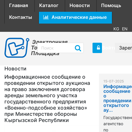
Главная
Каталог
Новости
Помощь
Контакты
Аналитические данные
KG
EN
Электронная
Торговая
Войти
Заре
Площадка
Новости
Информационное сообщение о
15-07-2025
проведении открытого аукциона
Информаци
на право заключения договора
сообщение
аренды земельного участка
о
проведении
государственного предприятия
открытого
«Военно-подсобное хозяйство»
ау...
при Министерстве обороны
Государствен
Кыргызской Республики
агентство
по