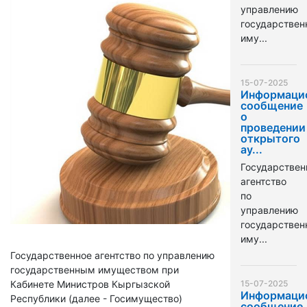
управлению
государстве
иму...
15-07-2025
Информаци
сообщение
о
проведении
открытого
ау...
Государствен
агентство
по
управлению
государстве
иму...
Государственное агентство по управлению
государственным имуществом при
Кабинете Министров Кыргызской
15-07-2025
Информаци
Республики (далее - Госимущество)
сообщение