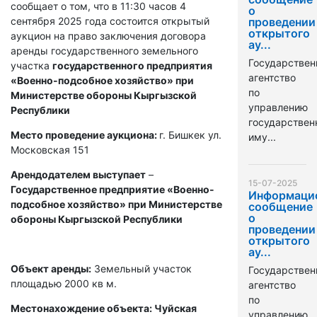
сообщает о том, что в 11:30 часов 4
о
сентября 2025 года состоится открытый
проведении
открытого
аукцион на право заключения договора
ау...
аренды государственного земельного
Государствен
участка
государственного предприятия
агентство
«Военно-подсобное хозяйство» при
по
Министерстве обороны Кыргызской
управлению
Республики
государстве
Место проведение аукциона:
г. Бишкек ул.
иму...
Московская 151
Арендодателем выступает
–
15-07-2025
Государственное предприятие «Военно-
Информаци
подсобное хозяйство» при Министерстве
сообщение
о
обороны Кыргызской Республики
проведении
открытого
ау...
Объект аренды:
Земельный участок
Государствен
площадью 2000 кв м.
агентство
по
Местонахождение объекта: Чуйская
управлению