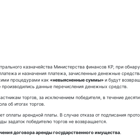
нтрального казначейства Министерства финансов КР, при обнар
платежа и назначения платежа, зачисленные денежные средств
скими процедурами как
«невыясненные суммы»
и будут возвра
е производились данные перечисления денежных средств.
астникам торгов, за исключением победителя, в течение десяти
ла об итогах торгов.
ет оплаты арендной платы. В случае отказа от подписания прот
енды задаток победителю торгов не возвращается.
ючения договора аренды государственного имущества
.