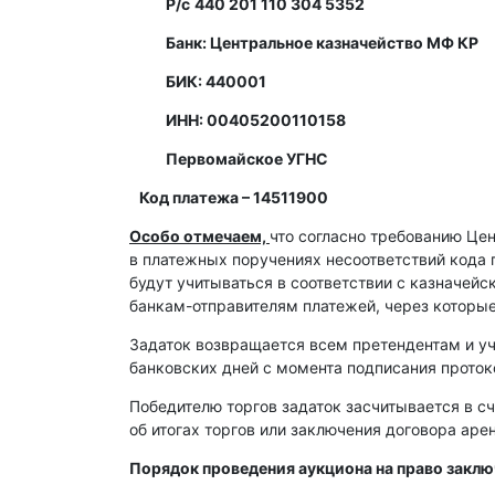
Р/с
440 201 110 304 5352
Банк: Центральное казначейство МФ КР
БИК: 440001
ИНН: 00405200110158
Первомайское УГНС
Код платежа – 14511900
Особо отмечаем,
что согласно требованию Це
в платежных поручениях несоответствий кода 
будут учитываться в соответствии с казначей
банкам-отправителям платежей, через которы
Задаток возвращается всем претендентам и уч
банковских дней с момента подписания протоко
Победителю торгов задаток засчитывается в сч
об итогах торгов или заключения договора ар
Порядок проведения аукциона на право закл