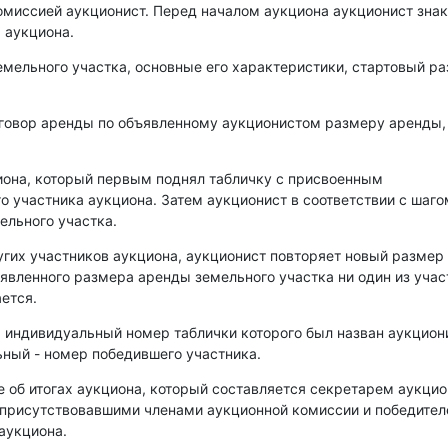
омиссией аукционист. Перед началом аукциона аукционист зна
 аукциона.
емельного участка, основные его характеристики, стартовый р
оговор аренды по объявленному аукционистом размеру аренды,
иона, который первым поднял табличку с присвоенным
о участника аукциона. Затем аукционист в соответствии с шаго
ельного участка.
угих участников аукциона, аукционист повторяет новый размер
аявленного размера аренды земельного участка ни один из уча
ется.
, индивидуальный номер таблички которого был назван аукцио
ный - номер победившего участника.
е об итогах аукциона, который составляется секретарем аукци
 присутствовавшими членами аукционной комиссии и победите
аукциона.