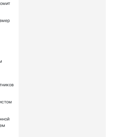
комит
азмер
м
стников
нистом
онной
лем