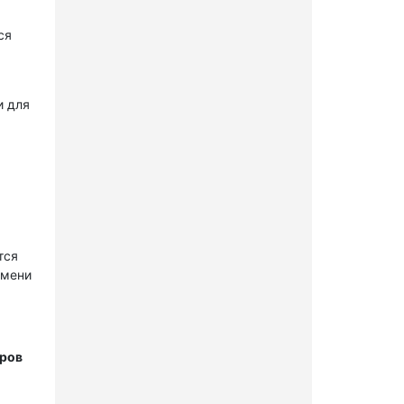
ся
и для
тся
имени
тров