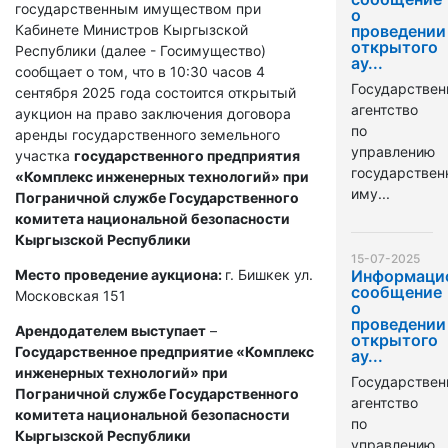
государственным имуществом при
о
Кабинете Министров Кыргызской
проведении
открытого
Республики (далее - Госимущество)
ау...
сообщает о том, что в 10:30 часов 4
Государствен
сентября 2025 года состоится открытый
агентство
аукцион на право заключения договора
по
аренды государственного земельного
управлению
участка
государственного предприятия
государстве
«Комплекс инженерных технологий» при
иму...
Пограничной службе Государственного
комитета национальной безопасности
Кыргызской Республики
15-07-2025
Место проведение аукциона:
г. Бишкек ул.
Информаци
сообщение
Московская 151
о
проведении
Арендодателем выступает
–
открытого
Государственное предприятие «Комплекс
ау...
инженерных технологий» при
Государствен
Пограничной службе Государственного
агентство
комитета национальной безопасности
по
Кыргызской Республики
управлению