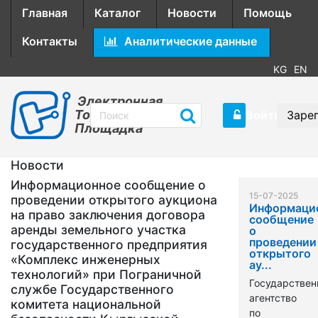
Главная
Каталог
Новости
Помощь
Контакты
Аналитические данные
KG
EN
Электронная
Торговая
Войти
Заре
Площадка
Новости
Информационное сообщение о
15-07-2025
проведении открытого аукциона
Информаци
на право заключения договора
сообщение
аренды земельного участка
о
проведении
государственного предприятия
открытого
«Комплекс инженерных
ау...
технологий» при Пограничной
Государствен
службе Государственного
агентство
комитета национальной
по