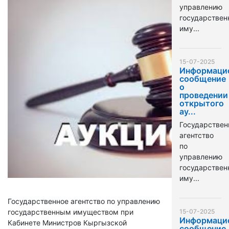
управлению
государстве
иму...
15-07-2025
Информаци
сообщение
о
проведении
открытого
ау...
Государствен
агентство
по
управлению
государстве
иму...
Государственное агентство по управлению
государственным имуществом при
15-07-2025
Информаци
Кабинете Министров Кыргызской
сообщение