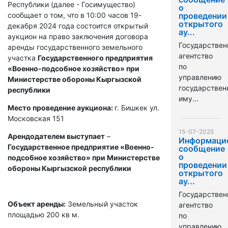
Республики (далее - Госимущество)
о
сообщает о том, что в 10:00 часов 19-
проведении
открытого
декабря 2024 года состоится открытый
ау...
аукцион на право заключения договора
Государствен
аренды государственного земельного
агентство
участка
Государственного предприятия
по
«Военно-подсобное хозяйство» при
управлению
Министерстве обороны Кыргызской
государстве
республики
иму...
Место проведение аукциона:
г. Бишкек ул.
Московская 151
15-07-2025
Арендодателем выступает
–
Информаци
Государственное предприятие «Военно-
сообщение
о
подсобное хозяйство» при Министерстве
проведении
обороны Кыргызской республики
открытого
ау...
Государствен
Объект аренды:
Земельный участок
агентство
площадью 200 кв м.
по
управлению