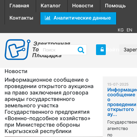
Главная
Каталог
Новости
Помощь
Контакты
Аналитические данные
KG
EN
Электронная
Торговая
Войти
Заре
Площадка
Новости
Информационное сообщение о
15-07-2025
проведении открытого аукциона
Информаци
на право заключения договора
сообщение
аренды государственного
о
проведении
земельного участка
открытого
Государственного предприятия
ау...
«Военно-подсобное хозяйство»
Государствен
при Министерстве обороны
агентство
Кыргызской республики
по