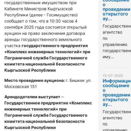
государственным имуществом при
о
Кабинете Министров Кыргызской
проведении
открытого
Республики (далее - Госимущество)
ау...
сообщает о том, что в 10:30 часов 4
Государствен
сентября 2025 года состоится открытый
агентство
аукцион на право заключения договора
по
аренды государственного земельного
управлению
участка
государственного предприятия
государстве
«Комплекс инженерных технологий» при
иму...
Пограничной службе Государственного
комитета национальной безопасности
Кыргызской Республики
15-07-2025
Место проведение аукциона:
г. Бишкек ул.
Информаци
сообщение
Московская 151
о
проведении
Арендодателем выступает
–
открытого
Государственное предприятие «Комплекс
ау...
инженерных технологий» при
Государствен
Пограничной службе Государственного
агентство
комитета национальной безопасности
по
Кыргызской Республики
управлению