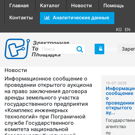
Главная
Каталог
Новости
Помощь
Контакты
Аналитические данные
KG
EN
Электронная
Торговая
Войти
Заре
Площадка
Новости
Информационное сообщение о
15-07-2025
проведении открытого аукциона
Информаци
на право заключения договора
сообщение
аренды земельного участка
о
проведении
государственного предприятия
открытого
«Комплекс инженерных
ау...
технологий» при Пограничной
Государствен
службе Государственного
агентство
комитета национальной
по