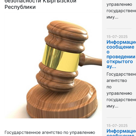
безопасности Кыргызской
управлению
Республики
государстве
иму...
15-07-2025
Информаци
сообщение
о
проведении
открытого
ау...
Государствен
агентство
по
управлению
государстве
иму...
15-07-2025
Информаци
Государственное агентство по управлению
сообщение