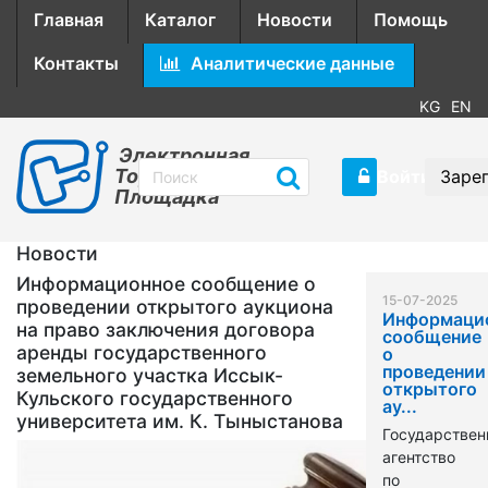
Главная
Каталог
Новости
Помощь
Контакты
Аналитические данные
KG
EN
Электронная
Торговая
Войти
Заре
Площадка
Новости
Информационное сообщение о
15-07-2025
проведении открытого аукциона
Информаци
на право заключения договора
сообщение
аренды государственного
о
проведении
земельного участка Иссык-
открытого
Кульского государственного
ау...
университета им. К. Тыныстанова
Государствен
агентство
по