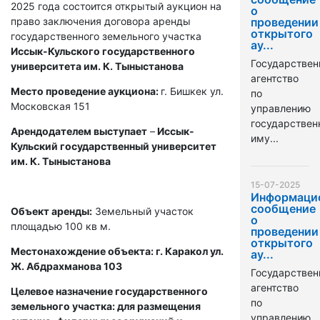
2025 года состоится открытый аукцион на
о
право заключения договора аренды
проведении
открытого
государственного земельного участка
ау...
Иссык-Кульского государственного
Государствен
университета им. К. Тыныстанова
агентство
Место проведение аукциона:
г. Бишкек ул.
по
Московская 151
управлению
государстве
Арендодателем выступает
–
Иссык-
иму...
Кульский государственный университет
им. К. Тыныстанова
15-07-2025
Информаци
сообщение
Объект аренды:
Земельный участок
о
площадью 100 кв м.
проведении
открытого
Местонахождение объекта: г. Каракол ул.
ау...
Ж. Абдрахманова 103
Государствен
агентство
Целевое назначение государственного
по
земельного участка: для размещения
управлению