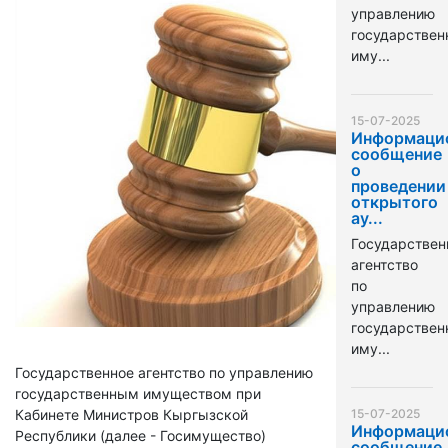
управлению
государстве
иму...
15-07-2025
Информаци
сообщение
о
проведении
открытого
ау...
Государствен
агентство
по
управлению
государстве
иму...
Государственное агентство по управлению
государственным имуществом при
Кабинете Министров Кыргызской
15-07-2025
Информаци
Республики (далее - Госимущество)
сообщение