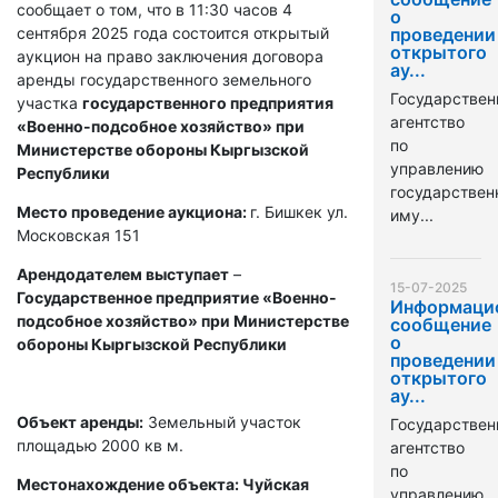
сообщает о том, что в 11:30 часов 4
о
сентября 2025 года состоится открытый
проведении
открытого
аукцион на право заключения договора
ау...
аренды государственного земельного
Государствен
участка
государственного предприятия
агентство
«Военно-подсобное хозяйство» при
по
Министерстве обороны Кыргызской
управлению
Республики
государстве
Место проведение аукциона:
г. Бишкек ул.
иму...
Московская 151
Арендодателем выступает
–
15-07-2025
Государственное предприятие «Военно-
Информаци
подсобное хозяйство» при Министерстве
сообщение
о
обороны Кыргызской Республики
проведении
открытого
ау...
Объект аренды:
Земельный участок
Государствен
площадью 2000 кв м.
агентство
по
Местонахождение объекта: Чуйская
управлению