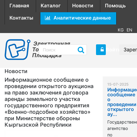
Главная
Каталог
Новости
Помощь
Контакты
Аналитические данные
KG
EN
Электронная
Торговая
Войти
Заре
Площадка
Новости
Информационное сообщение о
15-07-2025
проведении открытого аукциона
Информаци
на право заключения договора
сообщение
аренды земельного участка
о
проведении
государственного предприятия
открытого
«Военно-подсобное хозяйство»
ау...
при Министерстве обороны
Государствен
Кыргызской Республики
агентство
по