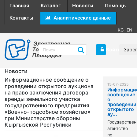
Главная
Каталог
Новости
Помощь
Контакты
Аналитические данные
KG
EN
Электронная
Торговая
Войти
Заре
Площадка
Новости
Информационное сообщение о
15-07-2025
проведении открытого аукциона
Информаци
на право заключения договора
сообщение
аренды земельного участка
о
проведении
государственного предприятия
открытого
«Военно-подсобное хозяйство»
ау...
при Министерстве обороны
Государствен
Кыргызской Республики
агентство
по