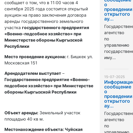
сообщает о том, что в 11:00 часов 4
о
сентября 2025 года состоится открытый
проведении
открытого
аукцион на право заключения договора
ау...
аренды государственного земельного
Государствен
участка
государственного предприятия
агентство
«Военно-подсобное хозяйство» при
по
Министерстве обороны Кыргызской
управлению
Республики
государстве
Место проведение аукциона:
г. Бишкек ул.
иму...
Московская 151
Арендодателем выступает
–
15-07-2025
Государственное предприятие «Военно-
Информаци
подсобное хозяйство» при Министерстве
сообщение
о
обороны Кыргызской Республики
проведении
открытого
ау...
Объект аренды:
Земельный участок
Государствен
площадью 40 кв м.
агентство
по
Местонахождение объекта: Чуйская
управлению