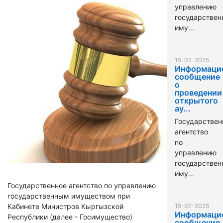
управлению
государстве
иму...
15-07-2025
Информаци
сообщение
о
проведении
открытого
ау...
Государствен
агентство
по
управлению
государстве
иму...
Государственное агентство по управлению
государственным имуществом при
Кабинете Министров Кыргызской
15-07-2025
Информаци
Республики (далее - Госимущество)
сообщение