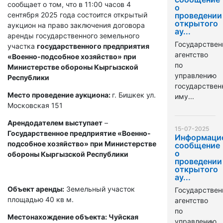
сообщает о том, что в 11:00 часов 4
о
сентября 2025 года состоится открытый
проведении
открытого
аукцион на право заключения договора
ау...
аренды государственного земельного
Государствен
участка
государственного предприятия
агентство
«Военно-подсобное хозяйство» при
по
Министерстве обороны Кыргызской
управлению
Республики
государстве
Место проведение аукциона:
г. Бишкек ул.
иму...
Московская 151
Арендодателем выступает
–
15-07-2025
Государственное предприятие «Военно-
Информаци
подсобное хозяйство» при Министерстве
сообщение
о
обороны Кыргызской Республики
проведении
открытого
ау...
Объект аренды:
Земельный участок
Государствен
площадью 40 кв м.
агентство
по
Местонахождение объекта: Чуйская
управлению