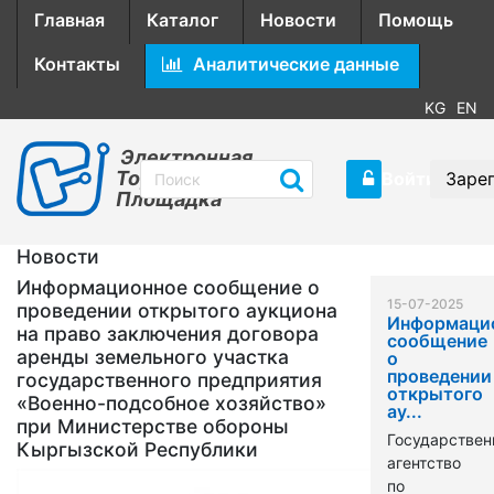
Главная
Каталог
Новости
Помощь
Контакты
Аналитические данные
KG
EN
Электронная
Торговая
Войти
Заре
Площадка
Новости
Информационное сообщение о
15-07-2025
проведении открытого аукциона
Информаци
на право заключения договора
сообщение
аренды земельного участка
о
проведении
государственного предприятия
открытого
«Военно-подсобное хозяйство»
ау...
при Министерстве обороны
Государствен
Кыргызской Республики
агентство
по