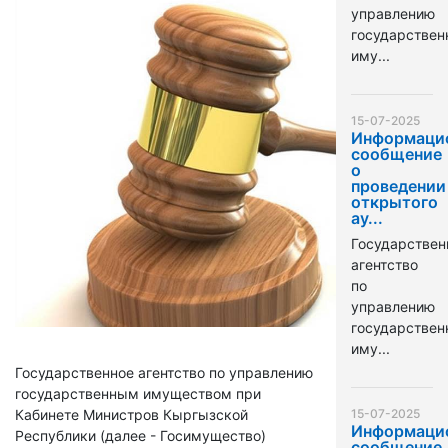
управлению
государстве
иму...
15-07-2025
Информаци
сообщение
о
проведении
открытого
ау...
Государствен
агентство
по
управлению
государстве
иму...
Государственное агентство по управлению
государственным имуществом при
Кабинете Министров Кыргызской
15-07-2025
Информаци
Республики (далее - Госимущество)
сообщение