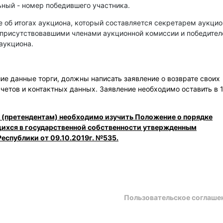
ный - номер победившего участника.
е об итогах аукциона, который составляется секретарем аукци
 присутствовавшими членами аукционной комиссии и победите
аукциона.
е данные торги, должны написать заявление о возврате своих
счетов и контактных данных. Заявление необходимо оставить в 
 (претендентам) необходимо изучить Положение о порядке
щихся в государственной собственности утвержденным
еспублики от 09.10.2019г. №535.
Пользовательское соглаше