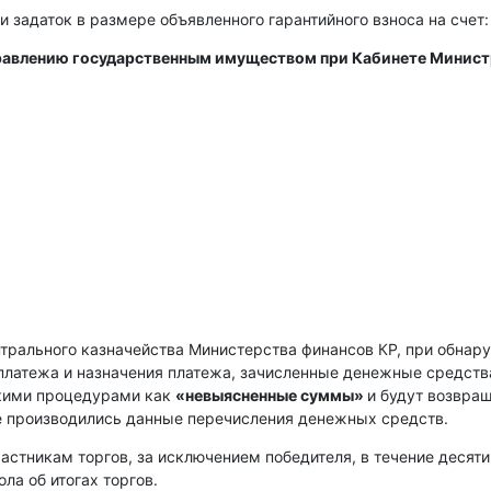
и задаток в размере объявленного гарантийного взноса на счет:
правлению государственным имуществом при Кабинете Минис
нтрального казначейства Министерства финансов КР, при обнар
платежа и назначения платежа, зачисленные денежные средств
скими процедурами как
«невыясненные суммы»
и будут возвра
е производились данные перечисления денежных средств.
астникам торгов, за исключением победителя, в течение десяти
ла об итогах торгов.