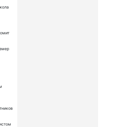
окола
комит
азмер
м
стников
нистом