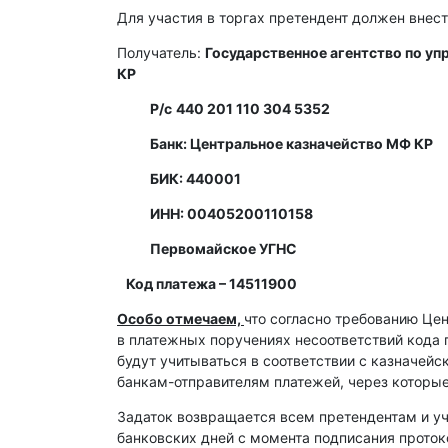
Для участия в торгах претендент должен внест
Получатель:
Государственное агентство по у
КР
Р/с
440 201 110 304 5352
Банк: Центральное казначейство МФ КР
БИК: 440001
ИНН: 00405200110158
Первомайское УГНС
Код платежа – 14511900
Особо отмечаем,
что согласно требованию Це
в платежных поручениях несоответствий кода 
будут учитываться в соответствии с казначей
банкам-отправителям платежей, через которы
Задаток возвращается всем претендентам и уч
банковских дней с момента подписания протоко