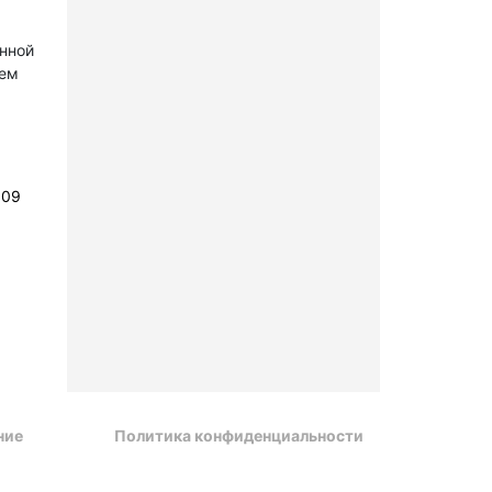
онной
лем
109
ние
Политика конфиденциальности