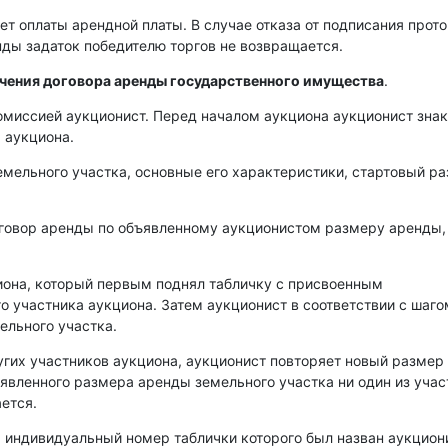
ет оплаты арендной платы. В случае отказа от подписания прот
енды задаток победителю торгов не возвращается.
ючения договора аренды государственного имущества
.
омиссией аукционист. Перед началом аукциона аукционист зна
 аукциона.
емельного участка, основные его характеристики, стартовый р
оговор аренды по объявленному аукционистом размеру аренды,
иона, который первым поднял табличку с присвоенным
о участника аукциона. Затем аукционист в соответствии с шаго
ельного участка.
угих участников аукциона, аукционист повторяет новый размер
аявленного размера аренды земельного участка ни один из уча
ется.
, индивидуальный номер таблички которого был назван аукцио