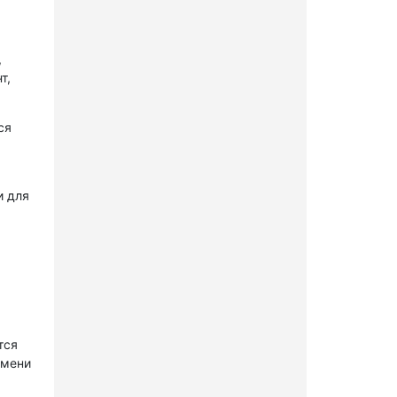
,
т,
ся
и для
тся
имени