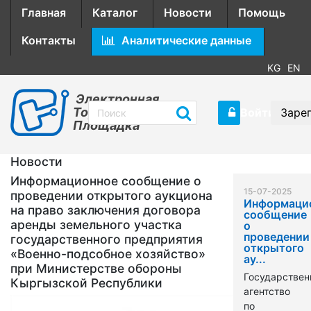
Главная
Каталог
Новости
Помощь
Контакты
Аналитические данные
KG
EN
Электронная
Торговая
Войти
Заре
Площадка
Новости
Информационное сообщение о
15-07-2025
проведении открытого аукциона
Информаци
на право заключения договора
сообщение
аренды земельного участка
о
проведении
государственного предприятия
открытого
«Военно-подсобное хозяйство»
ау...
при Министерстве обороны
Государствен
Кыргызской Республики
агентство
по