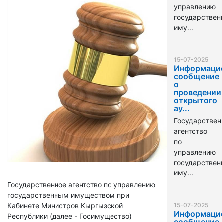
управлению
государстве
иму...
15-07-2025
Информаци
сообщение
о
проведении
открытого
ау...
Государствен
агентство
по
управлению
государстве
иму...
Государственное агентство по управлению
государственным имуществом при
Кабинете Министров Кыргызской
15-07-2025
Информаци
Республики (далее - Госимущество)
сообщение