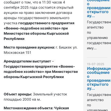
сообщает о том, что в 11:30 часов 4
о
сентября 2025 года состоится открытый
проведении
открытого
аукцион на право заключения договора
ау...
аренды государственного земельного
Государствен
участка
государственного предприятия
агентство
«Военно-подсобное хозяйство» при
по
Министерстве обороны Кыргызской
управлению
Республики
государстве
Место проведение аукциона:
г. Бишкек ул.
иму...
Московская 151
Арендодателем выступает
–
15-07-2025
Государственное предприятие «Военно-
Информаци
подсобное хозяйство» при Министерстве
сообщение
о
обороны Кыргызской Республики
проведении
открытого
ау...
Объект аренды:
Земельный участок
Государствен
площадью 2000 кв м.
агентство
по
Местонахождение объекта: Чуйская
управлению