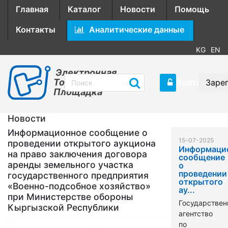
Главная
Каталог
Новости
Помощь
Контакты
Аналитические данные
KG
EN
Электронная
Торговая
Войти
Заре
Площадка
Новости
Информационное сообщение о
15-07-2025
проведении открытого аукциона
Информаци
на право заключения договора
сообщение
аренды земельного участка
о
проведении
государственного предприятия
открытого
«Военно-подсобное хозяйство»
ау...
при Министерстве обороны
Государствен
Кыргызской Республики
агентство
по