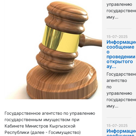
управлению
государстве
иму...
15-07-2025
Информаци
сообщение
о
проведении
открытого
ау...
Государствен
агентство
по
управлению
государстве
иму...
Государственное агентство по управлению
государственным имуществом при
Кабинете Министров Кыргызской
15-07-2025
Информаци
Республики (далее - Госимущество)
сообщение