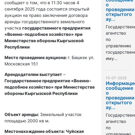
сообщает о том, что в 11:30 часов 4
о
сентября 2025 года состоится открытый
проведении
открытого
аукцион на право заключения договора
ау...
аренды государственного земельного
Государствен
участка
государственного предприятия
агентство
«Военно-подсобное хозяйство» при
по
Министерстве обороны Кыргызской
управлению
Республики
государстве
Место проведение аукциона:
г. Бишкек ул.
иму...
Московская 151
Арендодателем выступает
–
15-07-2025
Государственное предприятие «Военно-
Информаци
подсобное хозяйство» при Министерстве
сообщение
о
обороны Кыргызской Республики
проведении
открытого
ау...
Объект аренды:
Земельный участок
Государствен
площадью 2000 кв м.
агентство
по
Местонахождение объекта: Чуйская
управлению