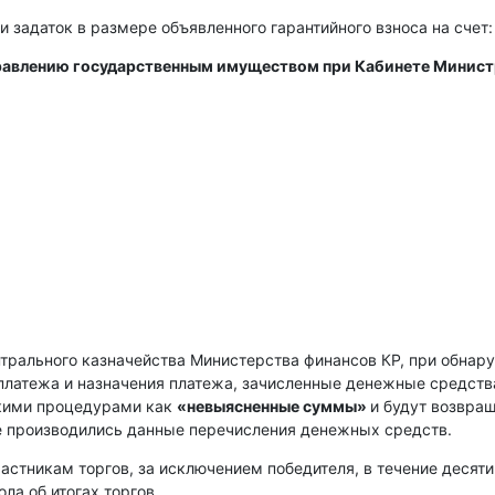
и задаток в размере объявленного гарантийного взноса на счет:
правлению государственным имуществом при Кабинете Минис
нтрального казначейства Министерства финансов КР, при обнар
платежа и назначения платежа, зачисленные денежные средств
скими процедурами как
«невыясненные суммы»
и будут возвра
е производились данные перечисления денежных средств.
астникам торгов, за исключением победителя, в течение десяти
ла об итогах торгов.