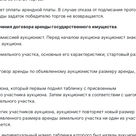
ет оплаты арендной платы. В случае отказа от подписания прот
енды задаток победителю торгов не возвращается.
ючения договора аренды государственного имущества
.
омиссией аукционист. Перед началом аукциона аукционист зна
 аукциона.
емельного участка, основные его характеристики, стартовый р
оговор аренды по объявленному аукционистом размеру аренды,
иона, который первым поднял табличку с присвоенным
о участника аукциона. Затем аукционист в соответствии с шаго
ельного участка.
угих участников аукциона, аукционист повторяет новый размер
аявленного размера аренды земельного участка ни один из уча
ется.
, индивидуальный номер таблички которого был назван аукцио