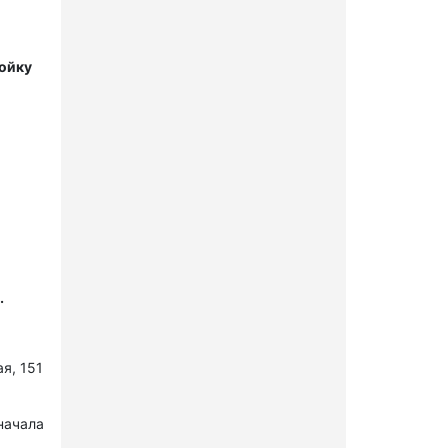
мойку
.
я, 151
начала