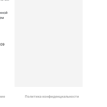
онной
лем
109
ние
Политика конфиденциальности