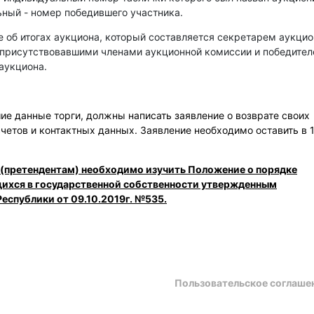
ный - номер победившего участника.
е об итогах аукциона, который составляется секретарем аукци
 присутствовавшими членами аукционной комиссии и победите
аукциона.
е данные торги, должны написать заявление о возврате своих
счетов и контактных данных. Заявление необходимо оставить в 
 (претендентам) необходимо изучить Положение о порядке
щихся в государственной собственности утвержденным
еспублики от 09.10.2019г. №535.
Пользовательское соглаше