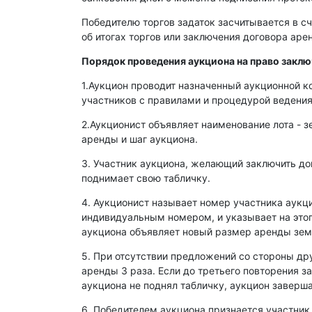
Победителю торгов задаток засчитывается в сч
об итогах торгов или заключения договора ар
Порядок проведения аукциона на право закл
1.Аукцион проводит назначенный аукционной к
участников с правилами и процедурой ведения
2.Аукционист объявляет наименование лота - з
аренды и шаг аукциона.
3. Участник аукциона, желающий заключить д
поднимает свою табличку.
4. Аукционист называет номер участника аукц
индивидуальным номером, и указывает на этог
аукциона объявляет новый размер аренды зем
5. При отсутствии предложений со стороны др
аренды 3 раза. Если до третьего повторения з
аукциона не поднял табличку, аукцион заверша
6. Победителем аукциона признается участник