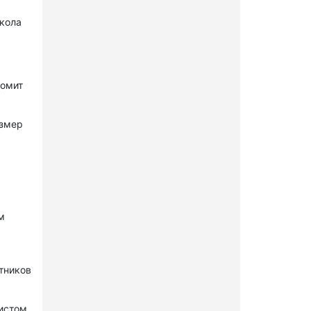
окола
комит
азмер
м
стников
нистом