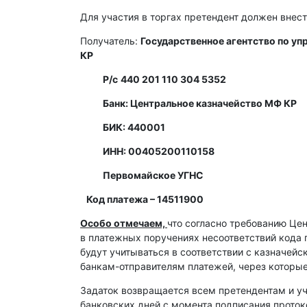
Для участия в торгах претендент должен внест
Получатель:
Государственное агентство по у
КР
Р/с
440 201 110 304 5352
Банк: Центральное казначейство МФ КР
БИК: 440001
ИНН: 00405200110158
Первомайское УГНС
Код платежа – 14511900
Особо отмечаем,
что согласно требованию Це
в платежных поручениях несоответствий кода 
будут учитываться в соответствии с казначей
банкам-отправителям платежей, через которы
Задаток возвращается всем претендентам и уч
банковских дней с момента подписания протоко