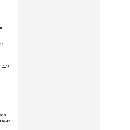
,
т,
ся
и для
тся
имени